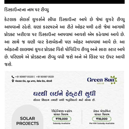
ડિસ્કાઉન્ટના નામ પર રીવ્યુ
કેટલાક સેલર્સ યુઝર્સને સીધા ડિસ્કાઉન્ટ આપે છે જેમાં યુઝરે રીવ્યુ
આપવાનો રહેશે. ઘણાં કસ્ટમરને આ રીતે ઓફર મળી હશે જેમાં આગામી
પ્રોડક્ટ ખરીદવા પર ડિસ્કાઉન્ટ આપવામાં આવશે એમ કહેવામાં આવે છે.
આ સાથે જ ઘણી વાર કેશબેકની પણ ઓફર આપવામાં આવે છે. આ
ઓફરની લાલચમાં યુઝર પ્રોડક્ટ વિશે પોઝિટિવ રીવ્યુ અને સારા સ્ટાર આપે
છે. પરિણામે એ પ્રોડક્ટના રીવ્યુ વધી જશે અને એ લિસ્ટ પર ઉપર આવી
જશે.