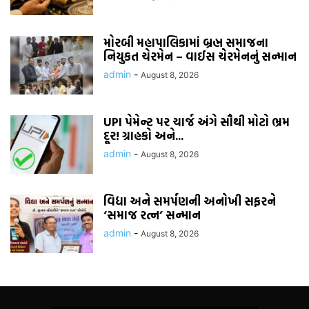
મોરબી મહાપાલિકામાં બ્રહ્મ સમાજના
નિયુકત ચેરમેન – વાઈસ ચેરમેનનું સન્માન
admin
-
August 8, 2026
UPI પેમેન્ટ પર ચાર્જ અંગે સૌથી મોટો ભ્રમ
દૂર! ગ્રાહકો અને...
admin
-
August 8, 2026
વિદ્યા અને સમર્પણની અનોખી સફરને
‘સમાજ રત્ન’ સન્માન
admin
-
August 8, 2026