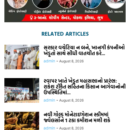
RELATED ARTICLES
સરકાર વચેટિયા ન બને, ખાનગી કંપનીઓ
ખેડૂતો સાથે સીધી વાતચીત કરે...
admin
-
August 8, 2026
રવાપર ખાતે ખેડૂત મહાસભાનો પ્રારંભ:
રાકેશ ટીકૈત સહિતના કિસાન આગેવાનોની
ઉપસ્થિતિમાં...
admin
-
August 8, 2026
નવી ગોલ્ડ મોનેટાઇઝેશન સ્કીમમાં
જ્વેલર્સોને 1 ટકા કમીશન મળી શકે
admin
-
August 8, 2026