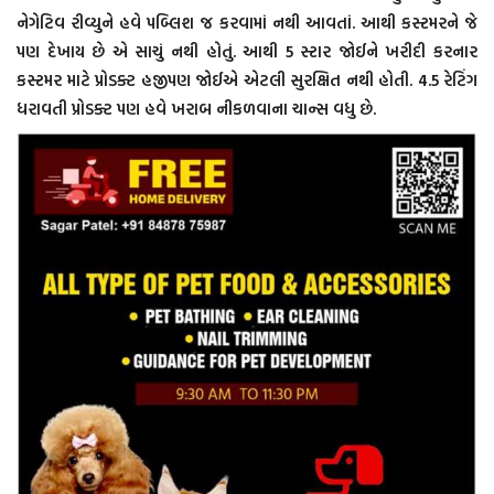
નેગેટિવ રીવ્યુને હવે પબ્લિશ જ કરવામાં નથી આવતાં. આથી કસ્ટમરને જે
પણ દેખાય છે એ સાચું નથી હોતું. આથી 5 સ્ટાર જોઈને ખરીદી કરનાર
કસ્ટમર માટે પ્રોડક્ટ હજીપણ જોઈએ એટલી સુરક્ષિત નથી હોતી. 4.5 રેટિંગ
ધરાવતી પ્રોડક્ટ પણ હવે ખરાબ નીકળવાના ચાન્સ વધુ છે.