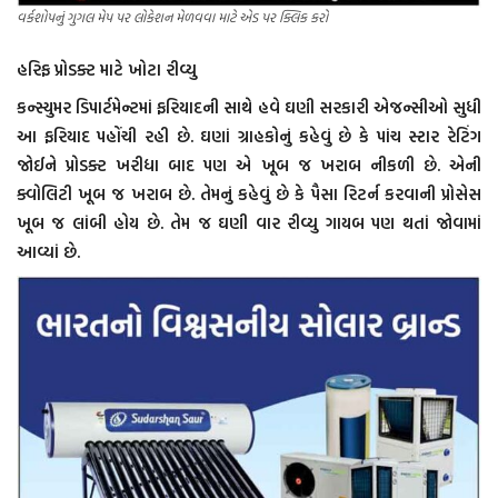
વર્કશોપનું ગુગલ મેપ પર લોકેશન મેળવવા માટે એડ પર ક્લિક કરો
હરિફ પ્રોડક્ટ માટે ખોટા રીવ્યુ
કન્સ્યુમર ડિપાર્ટમેન્ટમાં ફરિયાદની સાથે હવે ઘણી સરકારી એજન્સીઓ સુધી
આ ફરિયાદ પહોંચી રહી છે. ઘણાં ગ્રાહકોનું કહેવું છે કે પાંચ સ્ટાર રેટિંગ
જોઈને પ્રોડક્ટ ખરીદ્યા બાદ પણ એ ખૂબ જ ખરાબ નીકળી છે. એની
ક્વોલિટી ખૂબ જ ખરાબ છે. તેમનું કહેવું છે કે પૈસા રિટર્ન કરવાની પ્રોસેસ
ખૂબ જ લાંબી હોય છે. તેમ જ ઘણી વાર રીવ્યુ ગાયબ પણ થતાં જોવામાં
આવ્યાં છે.