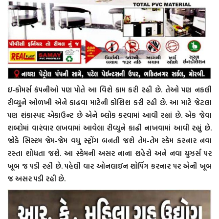
ઇ-કોમર્સ કંપનીઓ પણ પોતે આ વિશે કામ કરી રહી છે. તેઓ પણ નકલી
રીવ્યુને ઓળખી એને કાઢવા માટેની કોશિશ કરી રહી છે. આ માટે જેટલા
પણ શંકાસ્પદ એકાઉન્ટ છે એને બ્લોક કરવામાં આવી રહ્યાં છે. એક જેવા
શબ્દોમાં વારંવાર લખવામાં આવેલા રીવ્યુને કાઢી નાખવામાં આવી રહ્યું છે.
જોકે સિસ્ટમ જેમ-જેમ વધુ સ્ટ્રોંગ બનતી જશે તેમ-તેમ સ્કેમ કરનાર નવા
રસ્તા શોધતા જશે. આ સ્કેમની અસર નાના શહેરો અને નવા યુઝર્સ પર
ખૂબ જ પડી રહી છે. પહેલી વાર ઓનલાઇન શોપિંગ કરનાર પર એની ખૂબ
જ અસર પડી રહી છે.