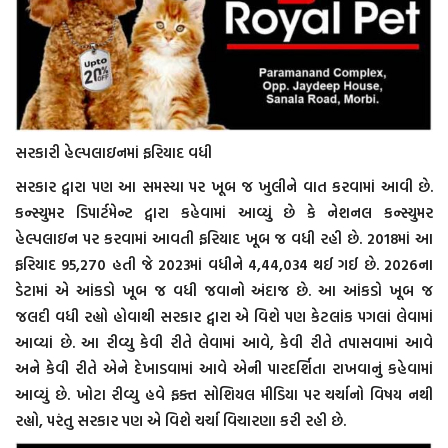
સરકારી હેલ્પલાઇનમાં ફરિયાદ વધી
સરકાર દ્વારા પણ આ સમસ્યા પર ખૂબ જ ખુલીને વાત કરવામાં આવી છે.
કન્સ્યુમર ડિપાર્ટમેન્ટ દ્વારા કહેવામાં આવ્યું છે કે નેશનલ કન્સ્યુમર
હેલ્પલાઇન પર કરવામાં આવતી ફરિયાદ ખૂબ જ વધી રહી છે. 2018માં આ
ફરિયાદ 95,270 હતી જે 2023માં વધીને 4,44,034 થઈ ગઈ છે. 2026ના
ડેટામાં એ આંકડો ખૂબ જ વધી જવાનો અંદાજ છે. આ આંકડો ખૂબ જ
જલદી વધી રહ્યો હોવાથી સરકાર દ્વારા એ વિશે પણ કેટલાંક પગલાં લેવામાં
આવ્યાં છે. આ રીવ્યુ કેવી રીતે લેવામાં આવે, કેવી રીતે તપાસવામાં આવે
અને કેવી રીતે એને દેખાડવામાં આવે એની પારદર્શિતા રાખવાનું કહેવામાં
આવ્યું છે. ખોટા રીવ્યુ હવે ફક્ત સોશિયલ મીડિયા પર ચર્ચાનો વિષય નથી
રહ્યો, પરંતુ સરકાર પણ એ વિશે ચર્ચા વિચારણા કરી રહી છે.