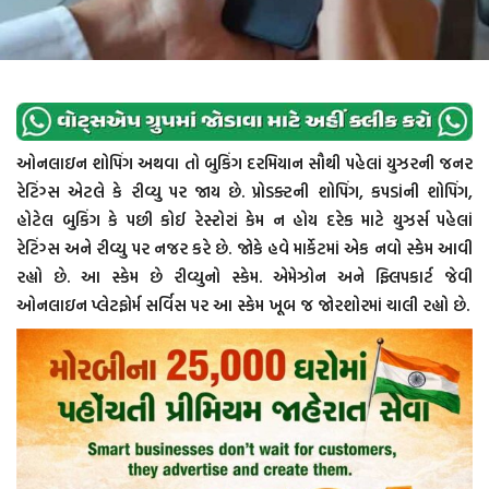
ઓનલાઇન શોપિંગ અથવા તો બુકિંગ દરમિયાન સૌથી પહેલાં યુઝરની જનર
રેટિંગ્સ એટલે કે રીવ્યુ પર જાય છે. પ્રોડક્ટની શોપિંગ, કપડાંની શોપિંગ,
હોટેલ બુકિંગ કે પછી કોઈ રેસ્ટોરાં કેમ ન હોય દરેક માટે યુઝર્સ પહેલાં
રેટિંગ્સ અને રીવ્યુ પર નજર કરે છે. જોકે હવે માર્કેટમાં એક નવો સ્કેમ આવી
રહ્યો છે. આ સ્કેમ છે રીવ્યુનો સ્કેમ. એમેઝોન અને ફ્લિપકાર્ટ જેવી
ઓનલાઇન પ્લેટફોર્મ સર્વિસ પર આ સ્કેમ ખૂબ જ જોરશોરમાં ચાલી રહ્યો છે.