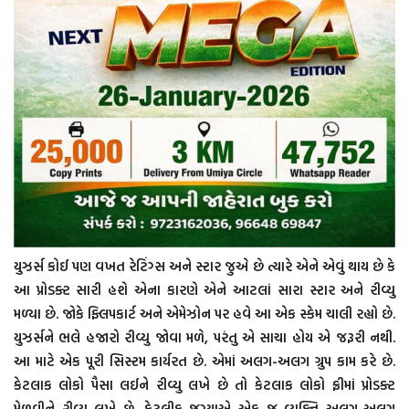
યુઝર્સ કોઈ પણ વખત રેટિંગ્સ અને સ્ટાર જુએ છે ત્યારે એને એવું થાય છે કે
આ પ્રોડક્ટ સારી હશે એના કારણે એને આટલાં સારા સ્ટાર અને રીવ્યુ
મળ્યા છે. જોકે ફ્લિપકાર્ટ અને એમેઝોન પર હવે આ એક સ્કેમ ચાલી રહ્યો છે.
યુઝર્સને ભલે હજારો રીવ્યુ જોવા મળે, પરંતુ એ સાચા હોય એ જરૂરી નથી.
આ માટે એક પૂરી સિસ્ટમ કાર્યરત છે. એમાં અલગ-અલગ ગ્રુપ કામ કરે છે.
કેટલાક લોકો પૈસા લઈને રીવ્યુ લખે છે તો કેટલાક લોકો ફ્રીમાં પ્રોડક્ટ
મેળવીને રીવ્યુ લખે છે. કેટલીક જગ્યાએ એક જ વ્યક્તિ અલગ-અલગ