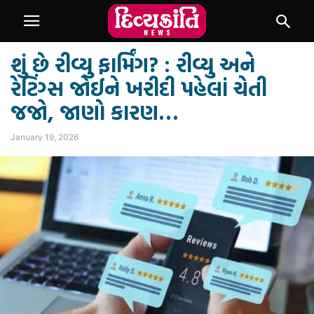
શું છે રીવ્યુ ફાર્મિંગ? : રીવ્યુ અને
રેટિંગ્સ જોઈને ખરીદી પહેલાં ચેતી
જજો, જાણો કારણ…
January 19, 2026