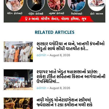
RELATED ARTICLES
સરકાર વચેટિયા ન બને, ખાનગી કંપનીઓ
ખેડૂતો સાથે સીધી વાતચીત કરે...
admin
-
August 8, 2026
રવાપર ખાતે ખેડૂત મહાસભાનો પ્રારંભ:
રાકેશ ટીકૈત સહિતના કિસાન આગેવાનોની
ઉપસ્થિતિમાં...
admin
-
August 8, 2026
નવી ગોલ્ડ મોનેટાઇઝેશન સ્કીમમાં
જ્વેલર્સોને 1 ટકા કમીશન મળી શકે