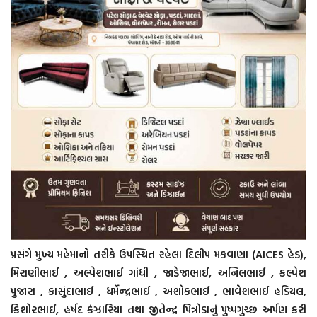
પ્રસંગે મુખ્ય મહેમાનો તરીકે ઉપસ્થિત રહેલા દિલીપ મકવાણા (AICES હેડ),
મિરાણીભાઈ , અલ્પેશભાઈ ગાંધી , જાડેજાભાઈ, અનિલભાઈ , કલ્પેશ
પુજારા , કાસુંદાભાઈ , ધર્મેન્દ્રભાઈ , અશોકભાઈ , ભાવેશભાઈ હડિયલ,
કિશોરભાઈ, હર્ષદ કંઝારિયા તથા જીતેન્દ્ર પિત્રોડાનું પુષ્પગુચ્છ અર્પણ કરી