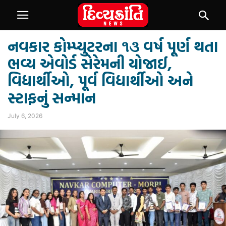
નવકાર કોમ્પ્યુટરના ૧૩ વર્ષ પૂર્ણ થતા
ભવ્ય એવોર્ડ સેરેમની યોજાઈ,
વિદ્યાર્થીઓ, પૂર્વ વિદ્યાર્થીઓ અને
સ્ટાફનું સન્માન
July 6, 2026