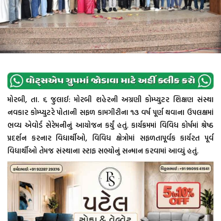
મોરબી, તા. ૬ જુલાઈ: મોરબી શહેરની અગ્રણી કોમ્પ્યુટર શિક્ષણ સંસ્થા
નવકાર કોમ્પ્યુટરે પોતાની સફળ કામગીરીના ૧૩ વર્ષ પૂર્ણ થવાના ઉપલક્ષમાં
ભવ્ય એવોર્ડ સેરેમનીનું આયોજન કર્યું હતું. કાર્યક્રમમાં વિવિધ કોર્ષમાં શ્રેષ્ઠ
પ્રદર્શન કરનાર વિદ્યાર્થીઓ, વિવિધ ક્ષેત્રોમાં સફળતાપૂર્વક કાર્યરત પૂર્વ
વિદ્યાર્થીઓ તેમજ સંસ્થાના સ્ટાફ સભ્યોનું સન્માન કરવામાં આવ્યું હતું.