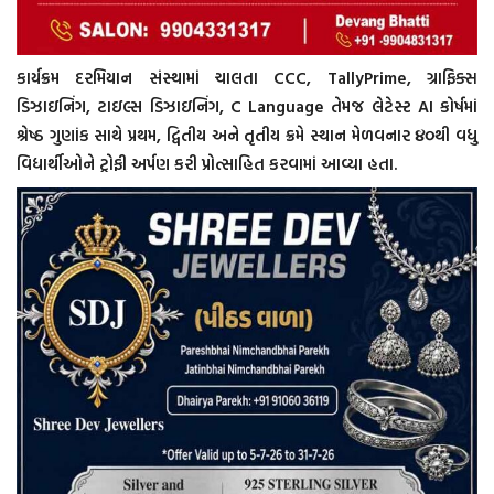
કાર્યક્રમ દરમિયાન સંસ્થામાં ચાલતા CCC, TallyPrime, ગ્રાફિક્સ
ડિઝાઇનિંગ, ટાઇલ્સ ડિઝાઇનિંગ, C Language તેમજ લેટેસ્ટ AI કોર્ષમાં
શ્રેષ્ઠ ગુણાંક સાથે પ્રથમ, દ્વિતીય અને તૃતીય ક્રમે સ્થાન મેળવનાર ૪૦થી વધુ
વિદ્યાર્થીઓને ટ્રોફી અર્પણ કરી પ્રોત્સાહિત કરવામાં આવ્યા હતા.