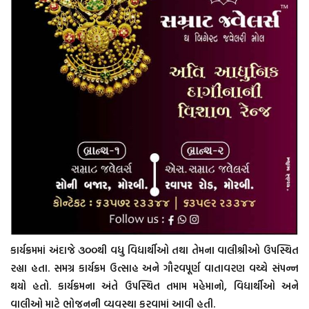
કાર્યક્રમમાં અંદાજે ૩૦૦થી વધુ વિદ્યાર્થીઓ તથા તેમના વાલીશ્રીઓ ઉપસ્થિત
રહ્યા હતા. સમગ્ર કાર્યક્રમ ઉત્સાહ અને ગૌરવપૂર્ણ વાતાવરણ વચ્ચે સંપન્ન
થયો હતો. કાર્યક્રમના અંતે ઉપસ્થિત તમામ મહેમાનો, વિદ્યાર્થીઓ અને
વાલીઓ માટે ભોજનની વ્યવસ્થા કરવામાં આવી હતી.