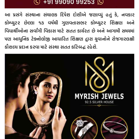
આ પ્રસંગે સંસ્થાના સંચાલક દિપેશ દોશીએ જણાવ્યું હતું કે, નવકાર
કોમ્પ્યુટર છેલ્લા ૧૩ વર્ષથી ગુણવત્તાસભર કોમ્પ્યુટર શિક્ષણ અને
વિદ્યાર્થીઓના સર્વાંગી વિકાસ માટે સતત કાર્યરત છે અને આગામી સમયમાં
પણ આધુનિક ટેક્નોલોજી આધારિત શિક્ષણ દ્વારા યુવાનોને રોજગારલક્ષી
કૌશલ્ય પ્રદાન કરવા માટે સંસ્થા સતત કટિબદ્ધ રહેશે.