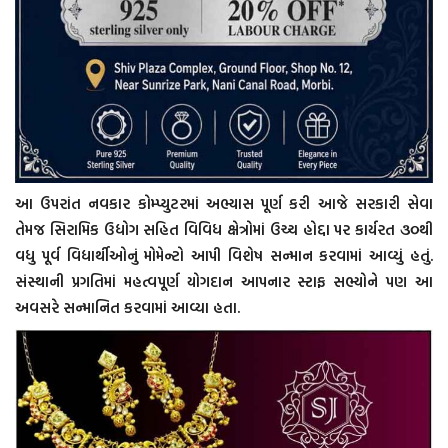
આ ઉપરાંત નવકાર કોમ્પ્યુટરમાં અભ્યાસ પૂર્ણ કરી આજે સરકારી સેવા
તેમજ સિરામિક ઉદ્યોગ સહિત વિવિધ ક્ષેત્રોમાં ઉચ્ચ હોદ્દા પર કાર્યરત ૩૦થી
વધુ પૂર્વ વિદ્યાર્થીઓનું મોમેન્ટો આપી વિશેષ સન્માન કરવામાં આવ્યું હતું.
સંસ્થાની પ્રગતિમાં મહત્વપૂર્ણ યોગદાન આપનાર સ્ટાફ સભ્યોને પણ આ
અવસરે સન્માનિત કરવામાં આવ્યા હતા.