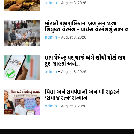
admin
-
August 8, 2026
મોરબી મહાપાલિકામાં બ્રહ્મ સમાજના
નિયુકત ચેરમેન – વાઈસ ચેરમેનનું સન્માન
admin
-
August 8, 2026
UPI પેમેન્ટ પર ચાર્જ અંગે સૌથી મોટો ભ્રમ
દૂર! ગ્રાહકો અને...
admin
-
August 8, 2026
વિદ્યા અને સમર્પણની અનોખી સફરને
‘સમાજ રત્ન’ સન્માન
admin
-
August 8, 2026