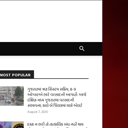
MOST POPULAR
ગુજરાતમાં ત્રણ સિસ્ટમ સક્રિય, 8-9
ઓગસ્ટએ ભારે વરસાદની આગાહી: આજે
દક્ષિણ-મધ્ય ગુજરાતમાં વરસાદની
સંભાવના; કાલે બે જિલ્લામાં યલો એલર્ટ
August 7, 2026
EMI ન ભરી તો તાત્કાલિક બંધ નહીં થાય