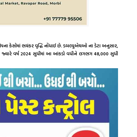
પના કેસોમાં ભયંકર વૃદ્ધિ નોંધાઈ છે. ડબલ્યુએચઓ ના ડેટા અનુસાર,
તા, જ્યારે વર્ષ 2024 સુધીમાં આ આંકડો વધીને લગભગ 48,000 સુધી