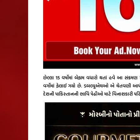
છેલ્લા 15 વર્ષોમાં બેફામ વધારો થતાં હવે આ સંક્રમણ
વર્ગોમાં ફેલાઈ ગયો છે. ડબલ્યુએચઓ એ ચેતવણી આપી 
દેશની પાકિસ્તાનની ભાવિ પેઢીઓ માટે વિનાશકારી પરિ