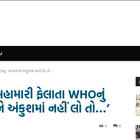
U
યું, ‘વાયરસને અંકુશમાં નહીં લો તો...’
મહામારી ફેલાતા WHOનું
ને અંકુશમાં નહીં લો તો…’
0
0