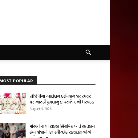
MOST POPULAR
સીજેપીના આંદોલન દરમિયાન જંતરમંતર
પર આતંકી હુમલાનું કાવતરૃં: ૯ની ધરપકડ
August 5, 2026
મોરબીના વી ટાઇલ સિરામિક ખાતે રક્તદાન
કેમ્પ યોજાયો, 81 સ્વૈચ્છિક રક્તદાતાઓએ
કર્યું રક્તદાન