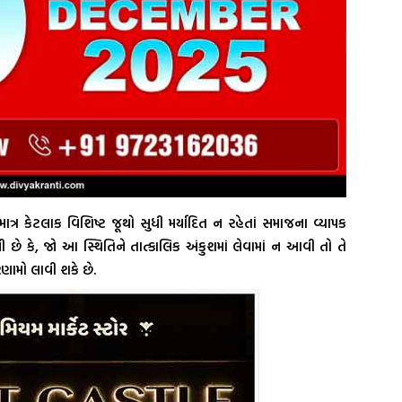
 માત્ર કેટલાક વિશિષ્ટ જૂથો સુધી મર્યાદિત ન રહેતાં સમાજના વ્યાપક
છે કે, જો આ સ્થિતિને તાત્કાલિક અંકુશમાં લેવામાં ન આવી તો તે
ણામો લાવી શકે છે.