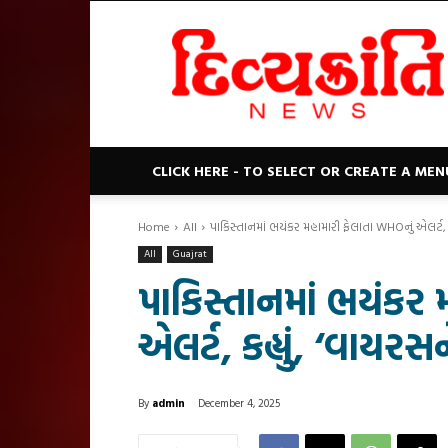
Divyakranti
News
CLICK HERE - TO SELECT OR CREATE A MEN
Home
All
પાકિસ્તાનમાં ભયંકર મહામારી ફેલાતા WHOનું એલર્ટ, કહ્
All
Guajrat
પાકિસ્તાનમાં ભયંકર 
એલર્ટ, કહ્યું, ‘વાયરસ
By
admin
December 4, 2025