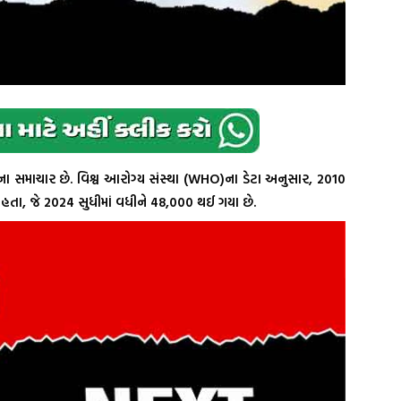
ના સમાચાર છે. વિશ્વ આરોગ્ય સંસ્થા (WHO)ના ડેટા અનુસાર, 2010
હતા, જે 2024 સુધીમાં વધીને 48,000 થઈ ગયા છે.