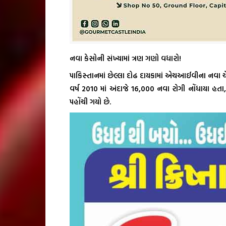
નવા કેસોની સંખ્યામાં ત્રણ ગણો વધારો!
પાકિસ્તાનમાં છેલ્લા દોઢ દાયકામાં એચઆઈવીના નવા ચે
વર્ષ 2010 માં અંદાજે 16,000 નવા રોગી નોંધાયા હ
પહોંચી ગયો છે.