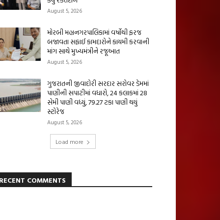
August 5, 2026
મોરબી મહાનગરપાલિકામાં વર્ષોથી ફરજ
બજાવતા સફાઈ કામદારોને કાયમી કરવાની
માંગ સાથે મુખ્યમંત્રીને રજૂઆત
August 5, 2026
ગુજરાતની જીવાદોરી સરદાર સરોવર ડેમમાં
પાણીની સપાટીમાં વધારો, 24 કલાકમાં 28
સેમી પાણી વધ્યું, 79.27 ટકા પાણી થયું
સ્ટોરેજ
August 5, 2026
Load more
RECENT COMMENTS