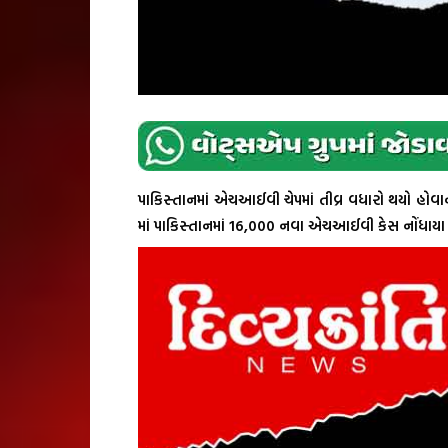
પાકિસ્તાનમાં એચઆઈવી ચેપમાં તીવ્ર વધારો થયો હોવા
માં પાકિસ્તાનમાં 16,000 નવા એચઆઈવી કેસ નોંધાયા 