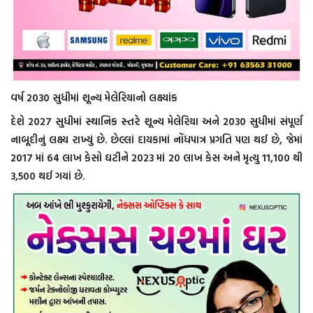
વર્ષ 2030 સુધીમાં શૂન્ય મેલેરિયાનો લક્ષ્યાંક
દેશે 2027 સુધીમાં સ્થાનિક સ્તરે શૂન્ય મેલેરિયા અને 2030 સુધીમાં સંપૂર્ણ
નાબૂદીનું લક્ષ્ય રાખ્યું છે. છેલ્લાં દાયકામાં નોંધપાત્ર પ્રગતિ પણ થઈ છે, જેમાં
2017 માં 64 લાખ કેસો ઘટીને 2023 માં 20 લાખ કેસ અને મૃત્યુ 11,100 થી
3,500 થઈ ગયાં છે.