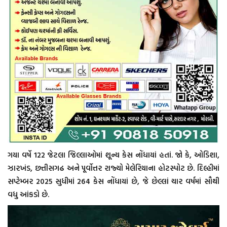
ગયા વર્ષે 122 જેટલા જિલ્લાઓમાં શૂન્ય કેસ નોંધાયાં હતાં. જો કે, ઓડિશા,
ઝારખંડ, છત્તીસગઢ અને પૂર્વોત્તર રાજ્યો મેલેરિયાના હોટસ્પોટ છે. દિલ્હીમાં
સપ્ટેમ્બર 2025 સુધીમાં 264 કેસ નોંધાયાં છે, જે છેલ્લાં ચાર વર્ષમાં સૌથી
વધુ આંકડો છે.