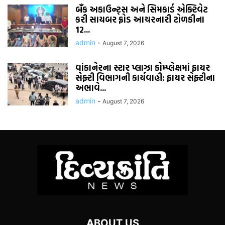
બૅંક અકાઉન્ટ્સ અને સિમકાર્ડ એક્ટિવેટ
કરી સાયબર ફ્રોડ આચરનારી ટોળકીના
12...
admin
-
August 7, 2026
વાંકાનેરના સ્ટાર પ્લાઝા કોમ્પ્લેક્ષમાં ફાયર
સેફ્ટી વિભાગની કાર્યવાહી: ફાયર સેફ્ટીના
અભાવે...
admin
-
August 7, 2026
ABOUT US