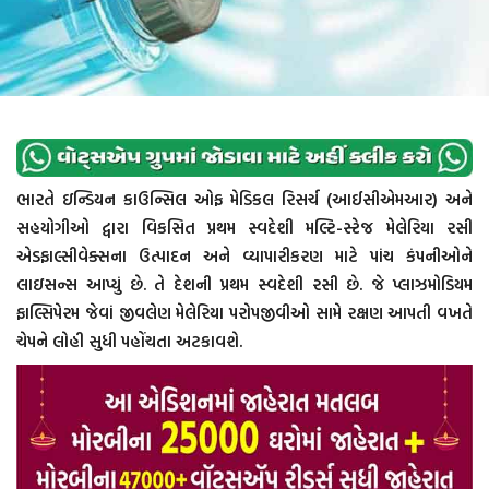
ભારતે ઇન્ડિયન કાઉન્સિલ ઓફ મેડિકલ રિસર્ચ (આઈસીએમઆર) અને
સહયોગીઓ દ્વારા વિકસિત પ્રથમ સ્વદેશી મલ્ટિ-સ્ટેજ મેલેરિયા રસી
એડફાલ્સીવેક્સના ઉત્પાદન અને વ્યાપારીકરણ માટે પાંચ કંપનીઓને
લાઇસન્સ આપ્યું છે. તે દેશની પ્રથમ સ્વદેશી રસી છે. જે પ્લાઝમોડિયમ
ફાલ્સિપેરમ જેવાં જીવલેણ મેલેરિયા પરોપજીવીઓ સામે રક્ષણ આપતી વખતે
ચેપને લોહી સુધી પહોંચતા અટકાવશે.