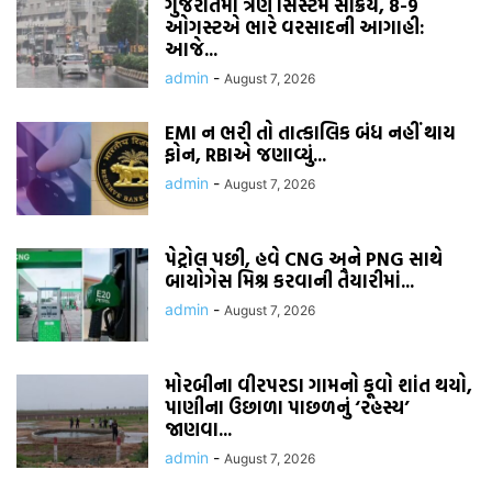
ગુજરાતમાં ત્રણ સિસ્ટમ સક્રિય, 8-9
ઓગસ્ટએ ભારે વરસાદની આગાહી:
આજે...
admin
-
August 7, 2026
EMI ન ભરી તો તાત્કાલિક બંધ નહીં થાય
ફોન, RBIએ જણાવ્યું...
admin
-
August 7, 2026
પેટ્રોલ પછી, હવે CNG અને PNG સાથે
બાયોગેસ મિશ્ર કરવાની તૈયારીમાં...
admin
-
August 7, 2026
મોરબીના વીરપરડા ગામનો કૂવો શાંત થયો,
પાણીના ઉછાળા પાછળનું ‘રહસ્ય’
જાણવા...
admin
-
August 7, 2026