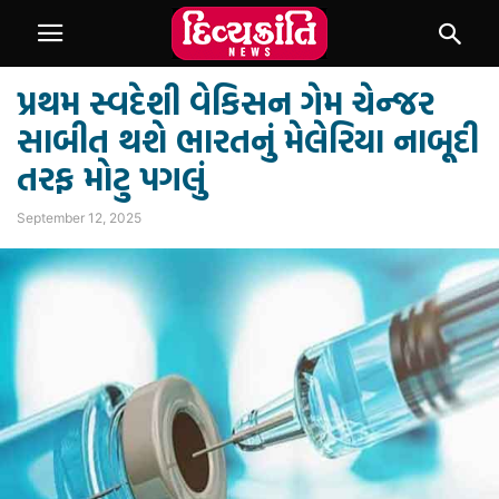
પ્રથમ સ્વદેશી વેકિસન ગેમ ચેન્જર
સાબીત થશે ભારતનું મેલેરિયા નાબૂદી
તરફ મોટુ પગલું
September 12, 2025