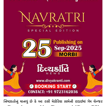
નિષ્ણાતોનું માનવું છે કે આ રસી મેલેરિયા સામેની લડાઈમાં ગેમ ચેન્જર