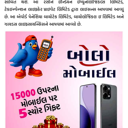
સાબિત થશે. આ રસીને ઇન્ડિયન ઇમ્યુનોલોજિકલ્સ લિમિટેડ,
ટેકઇન્વેન્શન લાઇફકેર પ્રાઇવેટ લિમિટેડ દ્વારા લાઇસન્સ આપવામાં આવ્યું
છે. આ એવોર્ડ પેનેશિયા બાયોટેક લિમિટેડ, બાયોલોજિકલ ઇ લિમિટેડ અને
ઝાયડસ લાઇફસાયન્સિસને આપવામાં આવ્યો છે.