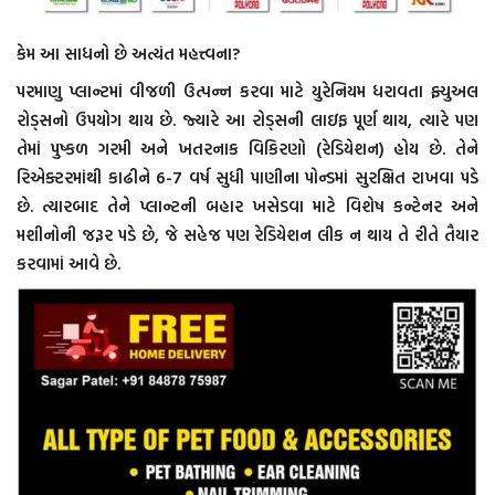
કેમ આ સાધનો છે અત્યંત મહત્ત્વના?
પરમાણુ પ્લાન્ટમાં વીજળી ઉત્પન્ન કરવા માટે યુરેનિયમ ધરાવતા ફ્યુઅલ
રોડ્સનો ઉપયોગ થાય છે. જ્યારે આ રોડ્સની લાઇફ પૂર્ણ થાય, ત્યારે પણ
તેમાં પુષ્કળ ગરમી અને ખતરનાક વિકિરણો (રેડિયેશન) હોય છે. તેને
રિએક્ટરમાંથી કાઢીને 6-7 વર્ષ સુધી પાણીના પોન્ડમાં સુરક્ષિત રાખવા પડે
છે. ત્યારબાદ તેને પ્લાન્ટની બહાર ખસેડવા માટે વિશેષ કન્ટેનર અને
મશીનોની જરૂર પડે છે, જે સહેજ પણ રેડિયેશન લીક ન થાય તે રીતે તૈયાર
કરવામાં આવે છે.