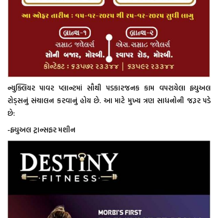
ન્યુક્લિયર પાવર પ્લાન્ટમાં સૌથી પડકારજનક કામ વપરાયેલા ફ્યુઅલ
રોડ્સનું સંચાલન કરવાનું હોય છે. આ માટે મુખ્ય ત્રણ સાધનોની જરૂર પડે
છે:
-ફ્યુઅલ ટ્રાન્સફર મશીન