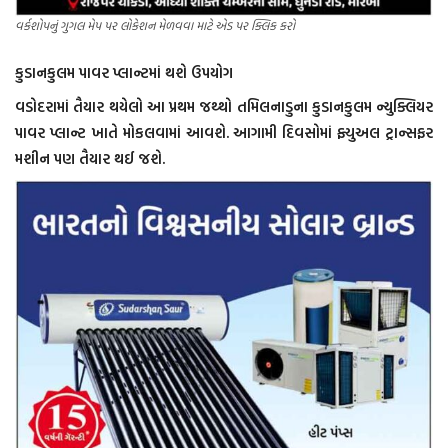
વર્કશોપનું ગુગલ મેપ પર લોકેશન મેળવવા માટે એડ પર ક્લિક કરો
કુડાનકુલમ પાવર પ્લાન્ટમાં થશે ઉપયોગ
વડોદરામાં તૈયાર થયેલો આ પ્રથમ જથ્થો તમિલનાડુના કુડાનકુલમ ન્યુક્લિયર
પાવર પ્લાન્ટ ખાતે મોકલવામાં આવશે. આગામી દિવસોમાં ફ્યુઅલ ટ્રાન્સફર
મશીન પણ તૈયાર થઈ જશે.