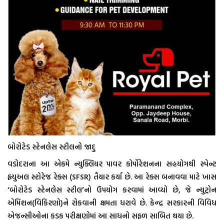
બોરોટેડ સ્ટેનલેસ સ્ટીલનો જાદુ
વડોદરાના આ એકમે ન્યુક્લિયર પાવર કોર્પોરેશનના સહયોગથી સ્પેન્ટ
ફ્યુઅલ સ્ટોરેજ રેક્સ (SFSR) તૈયાર કર્યા છે. આ રેક્સ બનાવવા માટે ખાસ
‘બોરોટેડ સ્ટેનલેસ સ્ટીલ’નો ઉપયોગ કરવામાં આવ્યો છે, જે ન્યુટ્રોન
એમિશન(વિકિરણો)ને રોકવાની ક્ષમતા ધરાવે છે. કેન્દ્ર સરકારની વિવિધ
એજન્સીઓના કડક પરીક્ષણોમાં આ સાધનો સફળ સાબિત થયા છે.