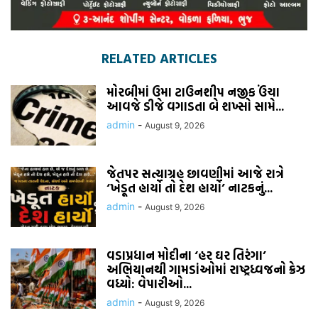
RELATED ARTICLES
મોરબીમાં ઉમા ટાઉનશીપ નજીક ઉંચા
આવજે ડીજે વગાડતા બે શખ્સો સામે...
admin
-
August 9, 2026
જેતપર સત્યાગ્રહ છાવણીમાં આજે રાત્રે
‘ખેડૂત હાર્યો તો દેશ હાર્યો’ નાટકનું...
admin
-
August 9, 2026
વડાપ્રધાન મોદીના ‘હર ઘર તિરંગા’
અભિયાનથી ગામડાંઓમાં રાષ્ટ્રધ્વજનો ક્રેઝ
વધ્યો: વેપારીઓ...
admin
-
August 9, 2026