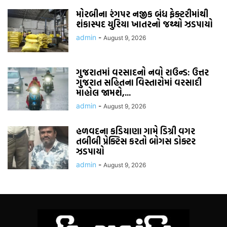
મોરબીના રંગપર નજીક બંધ ફેક્ટરીમાંથી
શંકાસ્પદ યુરિયા ખાતરનો જથ્થો ઝડપાયો
admin
-
August 9, 2026
ગુજરાતમાં વરસાદનો નવો રાઉન્ડ: ઉત્તર
ગુજરાત સહિતના વિસ્તારોમાં વરસાદી
માહોલ જામશે,...
admin
-
August 9, 2026
હળવદના કડિયાણા ગામે ડિગ્રી વગર
તબીબી પ્રેક્ટિસ કરતો બોગસ ડોક્ટર
ઝડપાયો
admin
-
August 9, 2026