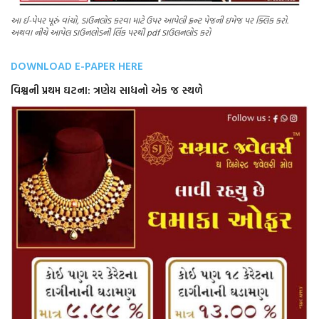
આ ઈ-પેપર પૂરું વાંચો, ડાઉનલોડ કરવા માટે ઉપર આપેલી ફ્રન્ટ પેજની ઇમેજ પર ક્લિક કરો.
અથવા નીચે આપેલ ડાઉનલોડની લિંક પરથી pdf ડાઉલનલોડ કરો
DOWNLOAD E-PAPER HERE
વિશ્વની પ્રથમ ઘટના: ત્રણેય સાધનો એક જ સ્થળે