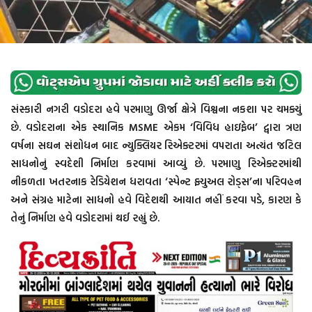
સંસ્કારી નગરી વડોદરા હવે પરમાણુ ઊર્જા ક્ષેત્રે વિશ્વના નકશા પર ચમક્યું
છે. વડોદરાના એક સ્થાનિક MSME એકમ ‘વિવિધ હાઇફેબ’ દ્વારા ત્રણ
વર્ષના સઘન સંશોધન બાદ ન્યુક્લિયર રિએક્ટરમાં વપરાતા અત્યંત જટિલ
સાધનોનું સ્વદેશી નિર્માણ કરવામાં આવ્યું છે. પરમાણુ રિએક્ટરમાંથી
નીકળતા ખતરનાક રેડિયેશન ધરાવતા ‘સ્પેન્ટ ફ્યુઅલ રોડ્સ’ના પરિવહન
અને સંગ્રહ માટેના સાધનો હવે વિદેશથી આયાત નહીં કરવા પડે, કારણ કે
તેનું નિર્માણ હવે વડોદરામાં થઈ રહ્યું છે.