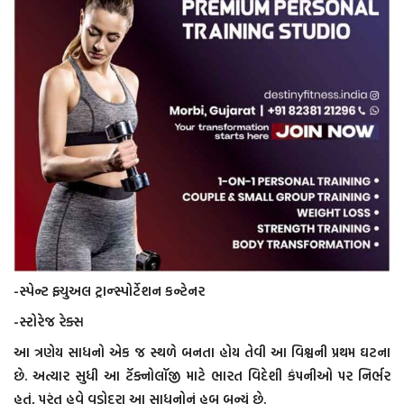
-સ્પેન્ટ ફ્યુઅલ ટ્રાન્સ્પોર્ટેશન કન્ટેનર
-સ્ટોરેજ રેક્સ
આ ત્રણેય સાધનો એક જ સ્થળે બનતા હોય તેવી આ વિશ્વની પ્રથમ ઘટના
છે. અત્યાર સુધી આ ટૅક્નોલૉજી માટે ભારત વિદેશી કંપનીઓ પર નિર્ભર
હતું, પરંતુ હવે વડોદરા આ સાધનોનું હબ બન્યું છે.