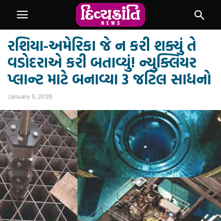
રશિયા-અમેરિકા જે ન કરી શક્યું તે
વડોદરાએ કરી બતાવ્યું! ન્યુક્લિયર
પ્લાન્ટ માટે બનાવ્યા 3 જટિલ સાધનો
January 5, 2026