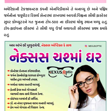
અમેરિકાની ટેકજાયન્ટસ કંપની એનવિડીયાએ તે બનાવ્યુ છે અને પશ્ચિમ
જર્મનીનાં જયુપીટર રિસર્ચ સેન્ટરમાં રાખવામાં આવશે.વિશ્વના સૌથી ફાસ્ટેસ્ટ
સુપર કોમ્પ્યુટરને ગત જુનના ટોપ-500 ના લીસ્ટમાં ચોથુ સ્થાન મળ્યુ હતું.
ટોપ-ફાઈવના લીસ્ટમાં તે સૌથી વધુ ઉર્જા બચાવતી સીસ્ટમમાં પ્રથમ ક્રમાંકે
હતું.