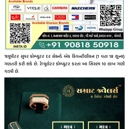
જયુપીટર સુપર કોમ્પ્યુટર દર સેક્ન્ડે એક કિવન્ટીલીયન (1 વતા 18 શુન્ય)
ગણતરી કરી શકે છે. રેગ્યુલેટર કોમ્પ્યુટર કરતા આ સિસ્ટમ 10 લાખ ગણી
ઝડપી છે.