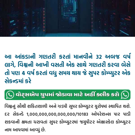
આ આંકડાની ગણતરી કરતાં માનવીને 32 અબજ વર્ષ
લાગે, વિશ્વની આખી વસતી એક સાથે ગણતરી કરવા બેસે
તો પણ 4 વર્ષ કરતાં વધુ સમય થાય જે સુપર કોમ્પ્યુટર એક
સેકન્ડમાં કરે
વિશ્વનું સૌથી શકિતશાળી અને ઝડપી સુપર કોમ્પ્યુટર યુરોપમાં સ્થાપિત થશે.
દર સેકન્ડે 1,000,000,000,000,000/10183 ઓપરેશન્સ પાર પાડી
શકવાની ક્ષમતા ધરાવતાં સુપર કોમ્પ્યુટરમાં જયુપીટર એક્ષાસ્કેલ કોમ્પ્યુટર
નામ આપવામાં આવ્યું છે.