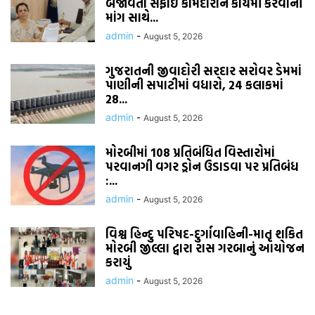
બજાવતા સફાઈ કામદારોને કાયમી કરવાની
માંગ સાથે...
admin
-
August 5, 2026
ગુજરાતની જીવાદોરી સરદાર સરોવર ડેમમાં
પાણીની સપાટીમાં વધારો, 24 કલાકમાં
28...
admin
-
August 5, 2026
મોરબીમાં 108 પ્રતિબંધિત વિસ્તારોમાં
પરવાનગી વગર ડ્રોન ઉડાડવા પર પ્રતિબંધ
:...
admin
-
August 5, 2026
વિશ્વ હિન્દુ પરિષદ-દુર્ગાવાહિની-માતૃ શકિત
મોરબી જીલ્લા દ્વારા રાસ ગરબાનું આયોજન
કરાયું
admin
-
August 5, 2026