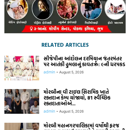
RELATED ARTICLES
સીજેપીના આંદોલન દરમિયાન જંતરમંતર
પર આતંકી હુમલાનું કાવતરૃં: ૯ની ધરપકડ
admin
-
August 5, 2026
મોરબીના વી ટાઇલ સિરામિક ખાતે
રક્તદાન કેમ્પ યોજાયો, 81 સ્વૈચ્છિક
રક્તદાતાઓએ...
admin
-
August 5, 2026
મોરબી મહાનગરપાલિકામાં વર્ષોથી ફરજ