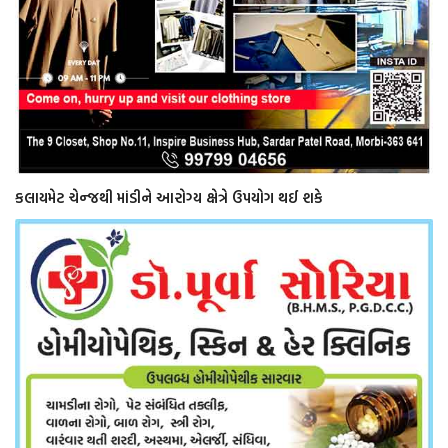
કલાયમેટ ચેન્જથી માંડીને આરોગ્ય ક્ષેત્રે ઉપયોગ થઈ શકે