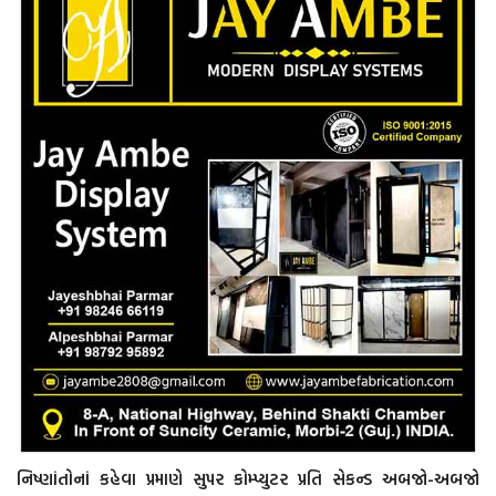
નિષ્ણાંતોનાં કહેવા પ્રમાણે સુપર કોમ્પ્યુટર પ્રતિ સેકન્ડ અબજો-અબજો