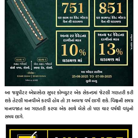
આ જયુપીટર એપ્રાસ્કેલ સુપર કોમ્પ્યુટર એક સેકન્ડમાં જેટલી ગણતરી કરી
શકે તેટલી માનવીએ કરવી હોય તો 31 અબજ વર્ષ લાગી શકે. વિશ્વની સમગ્ર
માનવજાત આ ગણતરી કરવા એક સાથે બેસે તો પણ ચાર વર્ષથી વધુનો
સમય લાગે.