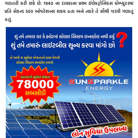
ગણતરી કરી શકે છે. 1940 ના દાયકાના પ્રથમ ઈલેકટ્રોનિકસ કોમ્પ્યુટરમાં
પ્રતિ સેકન્ડ 500 ઓપરેશન્સ શકય હતા અને ત્યારે તે સૌથી ઝડપી ગણાતું
હતું.