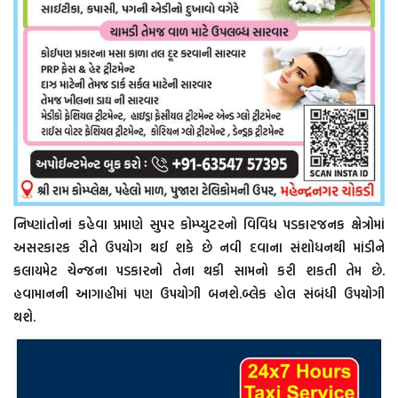
નિષ્ણાંતોનાં કહેવા પ્રમાણે સુપર કોમ્પ્યુટરનો વિવિધ પડકારજનક ક્ષેત્રોમાં
અસરકારક રીતે ઉપયોગ થઈ શકે છે નવી દવાના સંશોધનથી માંડીને
કલાયમેટ ચેન્જના પડકારનો તેના થકી સામનો કરી શકતી તેમ છે.
હવામાનની આગાહીમાં પણ ઉપયોગી બનશે.બ્લેક હોલ સંબંધી ઉપયોગી
થશે.