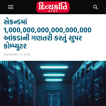
સેકન્ડમાં
1,000,000,000,000,000,000
આંકડાની ગણતરી કરતું સુપર
કોમ્પ્યુટર
September 10, 2025