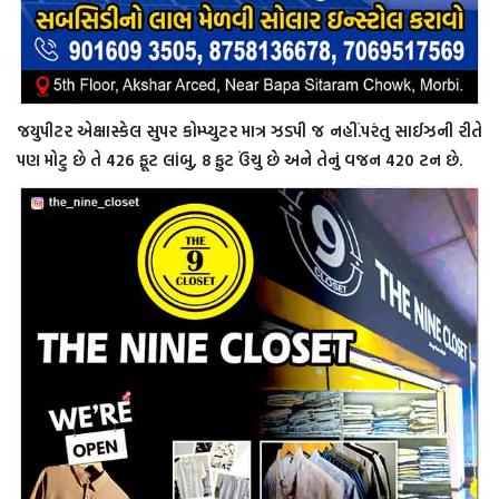
જયુપીટર એક્ષાસ્કેલ સુપર કોમ્પ્યુટર માત્ર ઝડપી જ નહીં.પરંતુ સાઈઝની રીતે
પણ મોટુ છે તે 426 ફૂટ લાંબુ, 8 ફુટ ઉંચુ છે અને તેનું વજન 420 ટન છે.