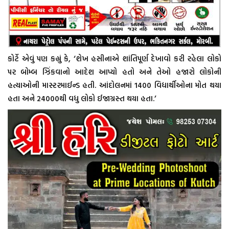
કોર્ટે એવું પણ કહ્યું કે, ‘શેખ હસીનાએ શાંતિપૂર્ણ દેખાવો કરી રહેલા લોકો
પર બોમ્બ ઝિંકવાનો આદેશ આપ્યો હતો અને તેઓ હજારો લોકોની
હત્યાઓની માસ્ટરમાઈન્ડ હતી. આંદોલનમાં 1400 વિદ્યાર્થીઓના મોત થયા
હતા અને 24000થી વધુ લોકો ઈજાગ્રસ્ત થયા હતા.’