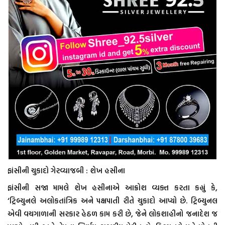
ફાંસીની ચુકાદો ગેરવ્યાજબી : શેખ હસીના
ફાંસીની સજા મામલે શેખ હસીનાએ આક્રોશ વ્યક્ત કરતા કહ્યું કે,
‘ટ્રિબ્યુનલે અલોકતાંત્રિક અને પક્ષપાતી રીતે ચુકાદો આપ્યો છે. ટ્રિબ્યુનલ
એવી વચગાળાની સરકાર હેઠળ કામ કરી છે, જેને લોકશાહીનો જનાદેશ જ