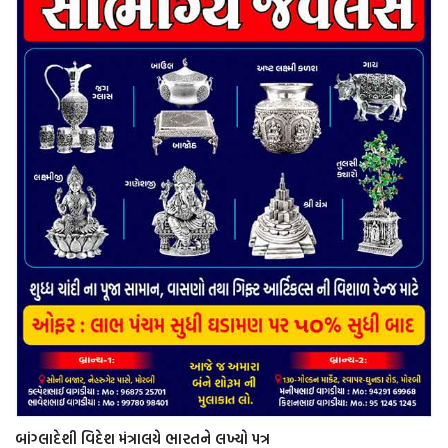
બાંગ્લાદેશી વિદેશ મંત્રાલયે ભારતને લખ્યો પત્ર