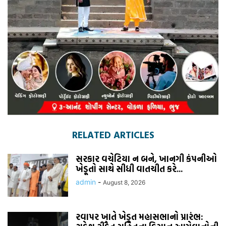
RELATED ARTICLES
સરકાર વચેટિયા ન બને, ખાનગી કંપનીઓ
ખેડૂતો સાથે સીધી વાતચીત કરે...
admin
-
August 8, 2026
રવાપર ખાતે ખેડૂત મહાસભાનો પ્રારંભ: