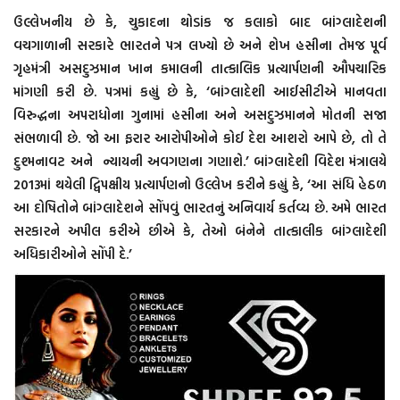
ઉલ્લેખનીય છે કે, ચુકાદના થોડાંક જ કલાકો બાદ બાંગ્લાદેશની
વચગાળાની સરકારે ભારતને પત્ર લખ્યો છે અને શેખ હસીના તેમજ પૂર્વ
ગૃહમંત્રી અસદુઝમાન ખાન કમાલની તાત્કાલિક પ્રત્યાર્પણની ઔપચારિક
માંગણી કરી છે. પત્રમાં કહ્યું છે કે, ‘બાંગ્લાદેશી આઈસીટીએ માનવતા
વિરુદ્ધના અપરાધોના ગુનામાં હસીના અને અસદુઝમાનને મોતની સજા
સંભળાવી છે. જો આ ફરાર આરોપીઓને કોઈ દેશ આશરો આપે છે, તો તે
દુશ્મનાવટ અને ન્યાયની અવગણના ગણાશે.’ બાંગ્લાદેશી વિદેશ મંત્રાલયે
2013માં થયેલી દ્વિપક્ષીય પ્રત્યાર્પણનો ઉલ્લેખ કરીને કહ્યું કે, ‘આ સંધિ હેઠળ
આ દોષિતોને બાંગ્લાદેશને સોંપવું ભારતનું અનિવાર્ય કર્તવ્ય છે. અમે ભારત
સરકારને અપીલ કરીએ છીએ કે, તેઓ બંનેને તાત્કાલીક બાંગ્લાદેશી
અધિકારીઓને સોંપી દે.’