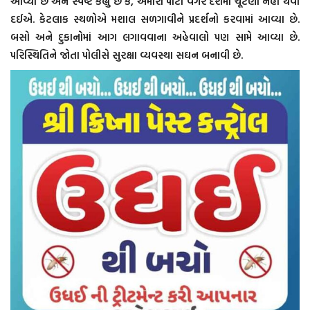
આવ્યા છે અને સ્પષ્ટ કહ્યું છે કે, અમારી પાર્ટી વગર દેશમાં ચૂંટણી નહીં થવા
દઈએ. કેટલાક સ્થળોએ મશાલ સળગાવીને પ્રદર્શનો કરવામાં આવ્યા છે.
બસો અને દુકાનોમાં આગ લગાવવાના અહેવાલો પણ સામે આવ્યા છે.
પરિસ્થિતિને જોતા પોલીસે સુરક્ષા વ્યવસ્થા સઘન બનાવી છે.