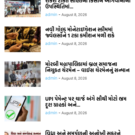
રાકેશ ટીકૈત સહિતના કિસાન આગેવાનોની
ઉપસ્થિતિમાં...
admin
-
August 8, 2026
નવી ગોલ્ડ મોનેટાઇઝેશન સ્કીમમાં
જ્વેલર્સોને 1 ટકા કમીશન મળી શકે
admin
-
August 8, 2026
મોરબી મહાપાલિકામાં બ્રહ્મ સમાજના
નિયુકત ચેરમેન – વાઈસ ચેરમેનનું સન્માન
admin
-
August 8, 2026
UPI પેમેન્ટ પર ચાર્જ અંગે સૌથી મોટો ભ્રમ
દૂર! ગ્રાહકો અને...
admin
-
August 8, 2026
વિદ્યા અને સમર્પણની અનોખી સફરને