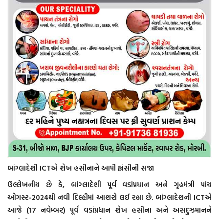
બાંગ્લાદેશી ICTએ શેખ હસીનાને આપી ફાંસીની સજા
ઉલ્લેખનીય છે કે, બાંગ્લાદેશી પૂર્વ વડાંપ્રધાન અને ગૃહમંત્રી પાંચ
ઓગસ્ટ-2024થી નવી દિલ્હીમાં આશરો લઈ રહ્યા છે. બાંગ્લાદેશની ICTએ
આજે (17 નવેમ્બર) પૂર્વ વડાંપ્રધાન શેખ હસીના અને અસદુઝમાનને