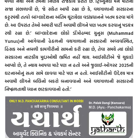
મળ્યો નથી અને તેમના નિર્ણય રાજકીય પ્રેરીત છે. ટ્રિબ્યુનલે મને મોતની
સજા સંભળાવી છે, જે સંકેત આપી રહ્યા છે કે, વચગાળાની સરકારના
કટ્ટરપંથી તત્વો બાંગ્લાદેશના અંતિમ ચૂંટાયેલા વડાંપ્રધાનને ખતમ કરવા માંગે
છે. આ ઉપરાંત તેઓ અમારી પાર્ટી અવામી લીગને પણ ખતમ કરવાનું ષડયંત્ર
રચી રહ્યા છે.’ બાંગ્લાદેશના લોકો ડૉ.મોહમ્મદ યુનુસ (Muhammad
Yunus)ની આગેવાની હેઠળની વચગાળાની સરકારની અવ્યવસ્થિત,
હિંસક અને નબળી કામગીરીનો સામનો કરી રહ્યા છે, તેવા સમયે ત્યાં લોકો
સરકારના નાટકીય મુદ્દાઓથી ભ્રમિત નહીં થાય. આઈસીટીએ જે ચુકાદો
આપ્યો છે, તે ન્યાય આપવા માટે પણ ન હતો અને જુલાઈ-ઓગસ્ટ 2025ની
ઘટનાઓનું સત્ય સામે લાવવા માટે પણ ન હતો. આઈસીટીનો ઉદ્દેશ્ય માત્ર
અવામી લીગને બલિનો બકરો બનાવવાનો અને વચગાળાની સરકારની
નિષ્ફળતાથી ધ્યાન ભટકાવવાનો હતો.’