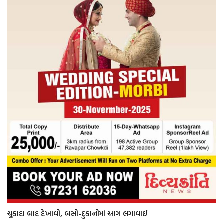
ચુકાદા બાદ દેખાવો, બસો-દુકાનોમાં આગ લગાવાઈ