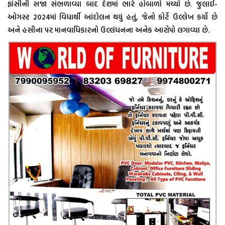
ફાંસીની સજા સંભળાવ્યા બાદ દેશમાં ભારે હોબાળો મચ્યો છે. જુલાઈ-
ઓગસ્ટ 2024માં વિદ્યાર્થી આંદોલન થયું હતું, જેનો કોર્ટે ઉલ્લેખ કર્યો છે
અને હસીના પર માનવાધિકારનો ઉલ્લંધનના અનેક આરોપો લગાવ્યા છે.