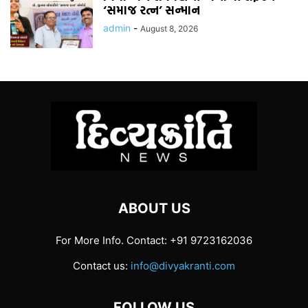
‘સમાજ રત્ન’ સન્માન
admin
-
August 8, 2026
ABOUT US
For More Info. Contact: +91 9723162036
Contact us:
info@divyakranti.com
FOLLOW US