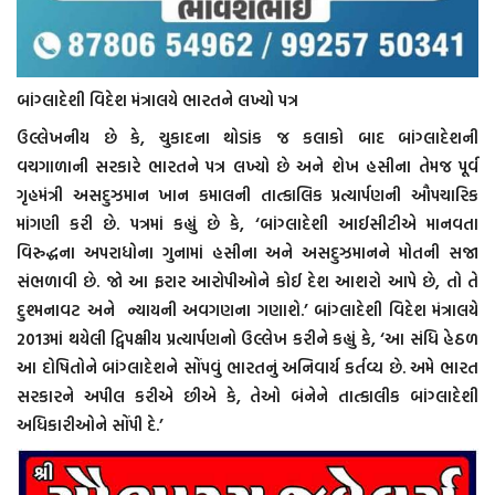
બાંગ્લાદેશી વિદેશ મંત્રાલયે ભારતને લખ્યો પત્ર
ઉલ્લેખનીય છે કે, ચુકાદના થોડાંક જ કલાકો બાદ બાંગ્લાદેશની
વચગાળાની સરકારે ભારતને પત્ર લખ્યો છે અને શેખ હસીના તેમજ પૂર્વ
ગૃહમંત્રી અસદુઝમાન ખાન કમાલની તાત્કાલિક પ્રત્યાર્પણની ઔપચારિક
માંગણી કરી છે. પત્રમાં કહ્યું છે કે, ‘બાંગ્લાદેશી આઈસીટીએ માનવતા
વિરુદ્ધના અપરાધોના ગુનામાં હસીના અને અસદુઝમાનને મોતની સજા
સંભળાવી છે. જો આ ફરાર આરોપીઓને કોઈ દેશ આશરો આપે છે, તો તે
દુશ્મનાવટ અને ન્યાયની અવગણના ગણાશે.’ બાંગ્લાદેશી વિદેશ મંત્રાલયે
2013માં થયેલી દ્વિપક્ષીય પ્રત્યાર્પણનો ઉલ્લેખ કરીને કહ્યું કે, ‘આ સંધિ હેઠળ
આ દોષિતોને બાંગ્લાદેશને સોંપવું ભારતનું અનિવાર્ય કર્તવ્ય છે. અમે ભારત
સરકારને અપીલ કરીએ છીએ કે, તેઓ બંનેને તાત્કાલીક બાંગ્લાદેશી
અધિકારીઓને સોંપી દે.’