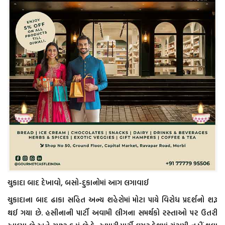
ચુકાદા બાદ દેખાવો, બસો-દુકાનોમાં આગ લગાવાઈ
ચુકાદાના બાદ ઢાકા સહિત અન્ય શહેરોમાં મોટા પાયે વિરોધ પ્રદર્શનો શરૂ
થઈ ગયા છે. હસીનાની પાર્ટી અવામી લીગના સમર્થકો રસ્તાઓ પર ઉતરી