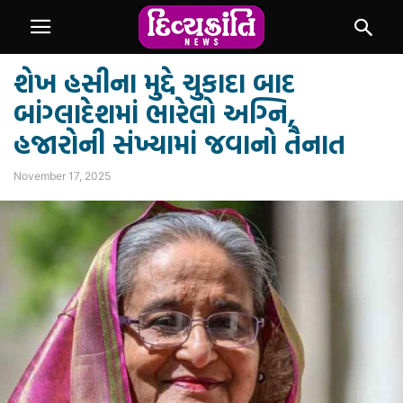
શેખ હસીના મુદ્દે ચુકાદા બાદ
બાંગ્લાદેશમાં ભારેલો અગ્નિ,
હજારોની સંખ્યામાં જવાનો તૈનાત
November 17, 2025