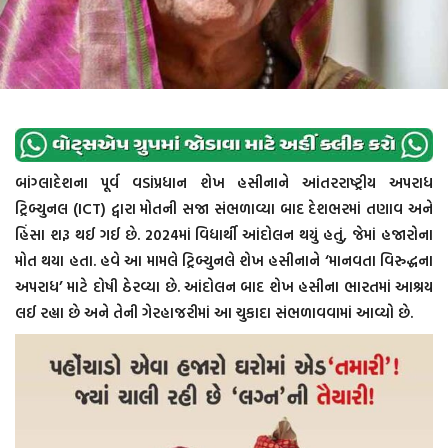
બાંગ્લાદેશના પૂર્વ વડાંપ્રધાન શેખ હસીનાને આંતરરાષ્ટ્રીય અપરાધ
ટ્રિબ્યુનલ (ICT) દ્વારા મોતની સજા સંભળાવ્યા બાદ દેશભરમાં તણાવ અને
હિંસા શરૂ થઈ ગઈ છે. 2024માં વિદ્યાર્થી આંદોલન થયું હતું, જેમાં હજારોના
મોત થયા હતા. હવે આ મામલે ટ્રિબ્યુનલે શેખ હસીનાને ‘માનવતા વિરુદ્ધના
અપરાધ’ માટે દોષી ઠેરવ્યા છે. આંદોલન બાદ શેખ હસીના ભારતમાં આશ્રય
લઈ રહ્યા છે અને તેની ગેરહાજરીમાં આ ચુકાદા સંભળાવવામાં આવ્યો છે.