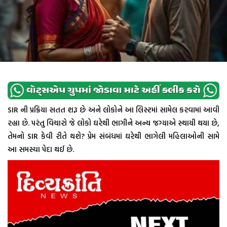
SIR ની પ્રક્રિયા સતત શરૂ છે અને લોકોને આ લિસ્ટમાં સામેલ કરવામાં આવી
રહ્યા છે. પરંતુ વિચારો જે લોકો ઘરેથી ભાગીને અન્ય જગ્યાએ સ્થાયી થયા છે,
તેમનો SIR કેવી રીતે થશે? પ્રેમ સંબંધમાં ઘરેથી ભાગેલી મહિલાઓની સામે
આ સમસ્યા પેદા થઈ છે.