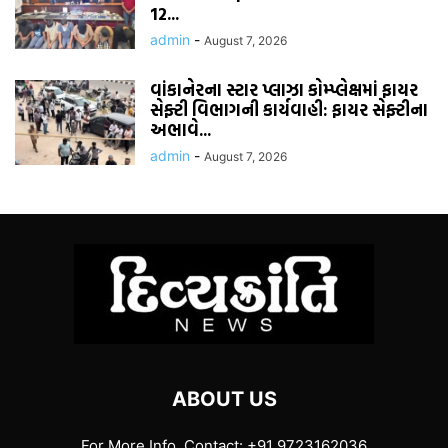
12...
admin
-
August 7, 2026
વાંકાનેરના સ્ટાર પ્લાઝા કોમ્પ્લેક્ષમાં ફાયર
સેફ્ટી વિભાગની કાર્યવાહી: ફાયર સેફ્ટીના
અભાવે...
admin
-
August 7, 2026
ABOUT US
For More Info. Contact: +91 9723162036