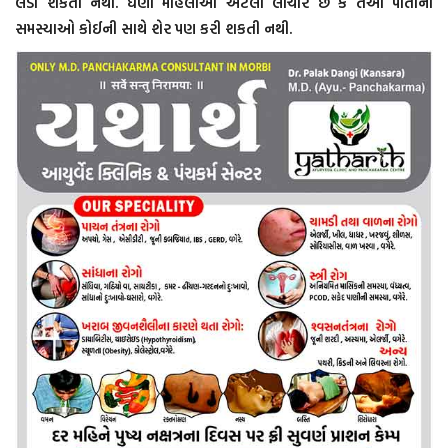
લડી શકતી નથી. ઘણી મહિલાઓ એટલી લાચાર છે કે તેઓ પોતાની
સમસ્યાઓ કોઈની સાથે શેર પણ કરી શકતી નથી.