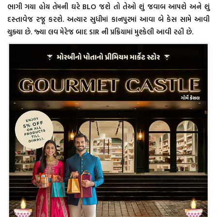
ભાગી ગયા હોય તેમની ઘરે BLO જશે તો તેઓ શું જવાબ આપશે અને શું
દસ્તાવેજ રજૂ કરશે. અત્યાર સુધીમાં કાનપુરમાં આવા બે કેસ સામે આવી
ચુક્યા છે. જ્યા લવ મેરેજ બાદ SIR ની પ્રક્રિયામાં મુશ્કેલી આવી રહી છે.