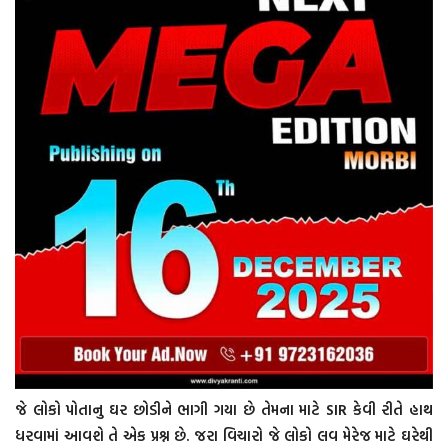
જે લોકો પોતાનુ ઘર છોડીને ભાગી ગયા છે તેમના માટે SIR કેવી રીતે હાથ
ધરવામાં આવશે તે એક પ્રશ્ન છે. જરા વિચારો જે લોકો લવ મેરેજ માટે ઘરેથી