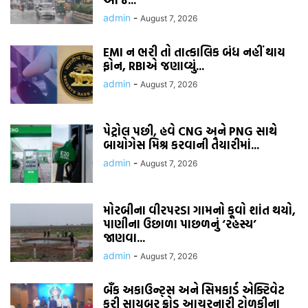
admin
-
August 7, 2026
EMI ન ભરી તો તાત્કાલિક બંધ નહીં થાય
ફોન, RBIએ જણાવ્યું...
admin
-
August 7, 2026
પેટ્રોલ પછી, હવે CNG અને PNG સાથે
બાયોગેસ મિશ્ર કરવાની તૈયારીમાં...
admin
-
August 7, 2026
મોરબીના વીરપરડા ગામનો કૂવો શાંત થયો,
પાણીના ઉછાળા પાછળનું ‘રહસ્ય’
જાણવા...
admin
-
August 7, 2026
બૅંક અકાઉન્ટ્સ અને સિમકાર્ડ એક્ટિવેટ
કરી સાયબર ફ્રોડ આચરનારી ટોળકીના