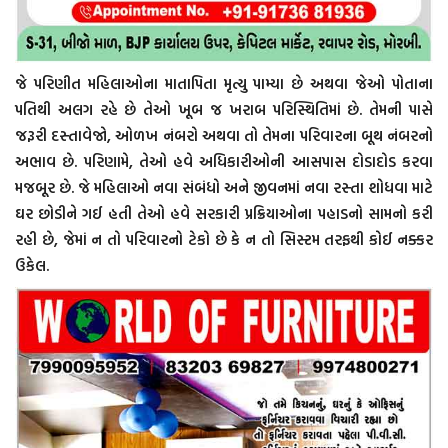
જે પરિણીત મહિલાઓના માતાપિતા મૃત્યુ પામ્યા છે અથવા જેઓ પોતાના
પતિથી અલગ રહે છે તેઓ ખૂબ જ ખરાબ પરિસ્થિતિમાં છે. તેમની પાસે
જરૂરી દસ્તાવેજો, ઓળખ નંબરો અથવા તો તેમના પરિવારના બૂથ નંબરનો
અભાવ છે. પરિણામે, તેઓ હવે અધિકારીઓની આસપાસ દોડાદોડ કરવા
મજબૂર છે. જે મહિલાઓ નવા સંબંધો અને જીવનમાં નવા રસ્તા શોધવા માટે
ઘર છોડીને ગઈ હતી તેઓ હવે સરકારી પ્રક્રિયાઓના પહાડનો સામનો કરી
રહી છે, જેમાં ન તો પરિવારનો ટેકો છે કે ન તો સિસ્ટમ તરફથી કોઈ નક્કર
ઉકેલ.