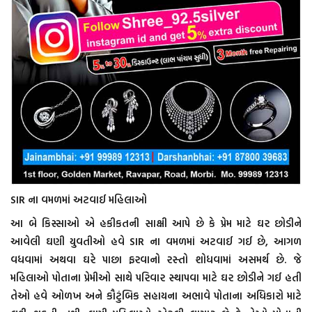
SIR ના વમળમાં અટવાઈ મહિલાઓ
આ બે કિસ્સાઓ એ હકીકતની સાક્ષી આપે છે કે પ્રેમ માટે ઘર છોડીને
આવેલી ઘણી યુવતીઓ હવે SIR ના વમળમાં અટવાઈ ગઈ છે, આગળ
વધવામાં અથવા ઘરે પાછા ફરવાનો રસ્તો શોધવામાં અસમર્થ છે. જે
મહિલાઓ પોતાના પ્રેમીઓ સાથે પરિવાર સ્થાપવા માટે ઘર છોડીને ગઈ હતી
તેઓ હવે ઓળખ અને કૌટુંબિક સહાયના અભાવે પોતાના અધિકારો માટે