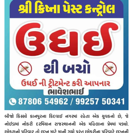
બીજો કિસ્સો કાનપુરના કિદવાઈ નગરમાં રહેતા એક યુવકનો છે, જે
નોઈડામાં નોકરી દરમિયાન રાજસ્થાનની એક મહિલાના પ્રેમમાં પડ્યો.
છોકરાનો પરિવાર તો લગ્ન માટે માની ગયો પરંતુ છોકરીના પરિવારે લગ્નની