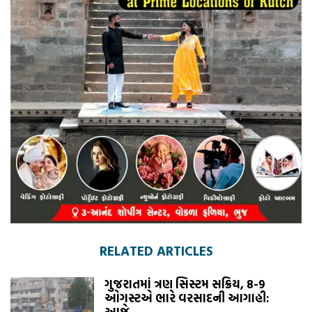
RELATED ARTICLES
ગુજરાતમાં ત્રણ સિસ્ટમ સક્રિય, 8-9
ઓગસ્ટએ ભારે વરસાદની આગાહી:
આજે...