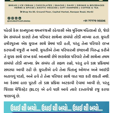
પહેલો કેસ કાનપુરના ચમનગંજની રહેવાસી એક મુસ્લિમ મહિલાનો છે, જેણે
પ્રેમ સંબંધને કારણે તેના પરિવાર સાથેના સંબંધો તોડી નાખ્યા હતા. યુવતી
હમીરપુરના એક યુવાન સાથે પ્રેમમાં પડી હતી, પરંતુ તેના પરિવારે લગ્ન
કરવાની મંજૂરી ન આપી. યુવતીએ તેના પરિવારની ઇચ્છાની વિરુદ્ધ કરીને
તે યુવક સાથે લગ્ન કર્યા. આનાથી રોષે ભરાયેલા પરિવારે તેની સાથેના તમામ
સંબંધો તોડી નાખ્યા. પ્રેમ સંબંધ તો સફળ રહ્યો, પરંતુ હવે SIR પ્રક્રિયામાં
સમસ્યા આવી રહી છે. યુવતીએ હવે તેના પિતાનું ઓળખ અને આઈડી
બતાવવું પડશે, અને હવે તે તેના પરિવાર સાથે વાત પણ કરી શકતી નથી.
આ કેસમાં હાલ પૂરતી તો SIR પ્રક્રિયા અટકાવી દેવામાં આવી છે, પરંતુ
જિલ્લા મેજિસ્ટ્રેટ (BLO) એ હવે પછી આવે ત્યારે દસ્તાવેજો રજૂ કરવા
જણાવ્યું છે.