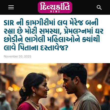
SIR ની કામગીરીમાં લવ મેરેજ બની
રહ્યા છે મોટી સમસ્યા, પ્રેમલગ્નમાં ઘર
છોડીને ભાગેલી મહિલાઓને ક્યાંથી
લાવે પિતાના દસ્તાવેજ?
November 30, 2025