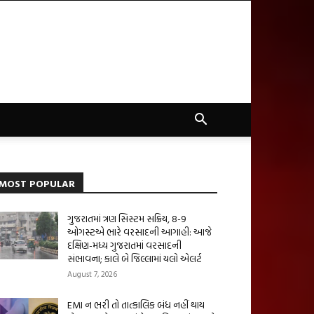
MOST POPULAR
ગુજરાતમાં ત્રણ સિસ્ટમ સક્રિય, 8-9
ઓગસ્ટએ ભારે વરસાદની આગાહી: આજે
દક્ષિણ-મધ્ય ગુજરાતમાં વરસાદની
સંભાવના; કાલે બે જિલ્લામાં યલો એલર્ટ
August 7, 2026
EMI ન ભરી તો તાત્કાલિક બંધ નહીં થાય