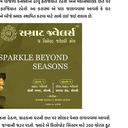
મે વીજળી કનેક્શન હોવું ફરજિયાત રહેશે અને મકાનમાલિકે છત પર
 ફરજિયાત રહેશે. આ કરારમાં એ પણ જણાવવામાં આવશે કે ઘર
ે બીજે ક્યાંક સ્થાપિત કરવા માટે સાથે લઈ જઈ શકાય છે.
ા હેઠળ, ગ્રાહકના ઘરની છત પર સોલાર પેનલ લગાવવામાં આવશે.
્યાની જરૂર પડશે. જ્યારે બે કિલોવોટ સિસ્ટમ માટે 200 ચોરસ ફૂટ