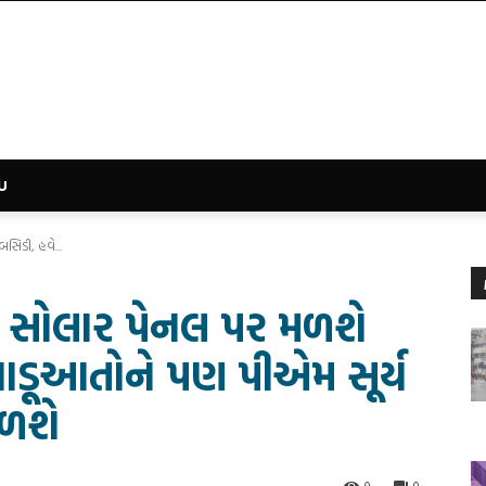
U
સિડી, હવે...
W સોલાર પેનલ પર મળશે
ાડૂઆતોને પણ પીએમ સૂર્ય
ળશે