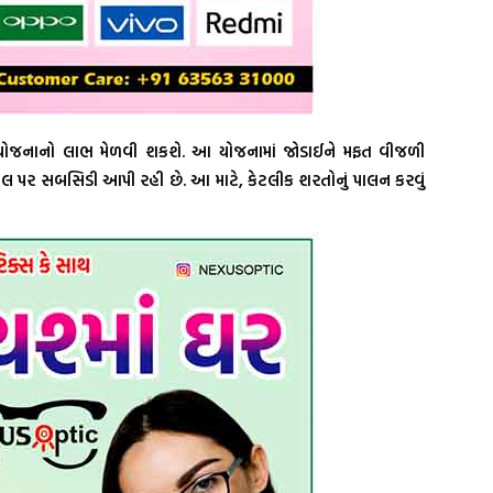
 યોજનાનો લાભ મેળવી શકશે. આ યોજનામાં જોડાઈને મફત વીજળી
લ પર સબસિડી આપી રહી છે. આ માટે, કેટલીક શરતોનું પાલન કરવું