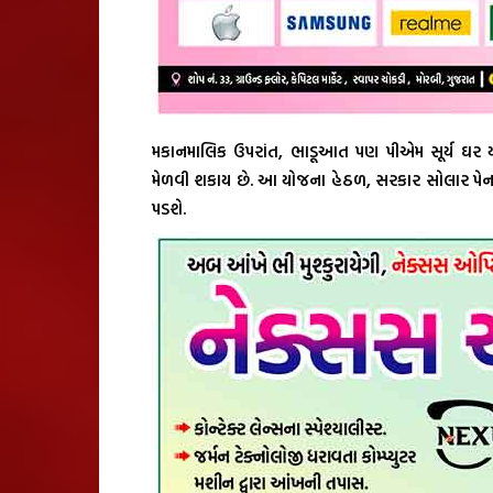
મકાનમાલિક ઉપરાંત, ભાડૂઆત પણ પીએમ સૂર્ય ઘર
મેળવી શકાય છે. આ યોજના હેઠળ, સરકાર સોલાર પેન
પડશે.