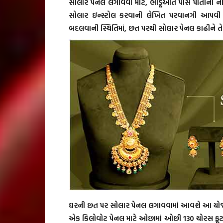
સોલાર પેનલ લગાવવા માટે, ભાડૂઆત પાસે પોતાના ના
સોલાર ઇન્સ્ટોલ કરવાની લેખિત પરવાનગી આપવી
બદલવાની સ્થિતિમાં, છત પરથી સોલાર પેનલ કાઢીને તેન
ઘરની છત પર સોલાર પેનલ લગાવવામાં આવશે આ યોજન
એક કિલોવોટ પેનલ માટે ઓછામાં ઓછી 130 ચોરસ ફૂટ જગ