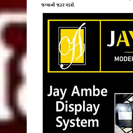
જગ્યાની જરૂર પડશે.