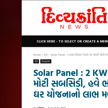
Divyakranti
News
CLICK HERE - TO SELECT OR CREATE A MEN
Home
All
Solar Panel : 2 KW સોલાર પેનલ પર મળશે મોટી સબ
All
Guajrat
Solar Panel : 2 K
મોટી સબસિડી, હવે ભ
ઘર યોજનાનો લાભ મ
By
admin