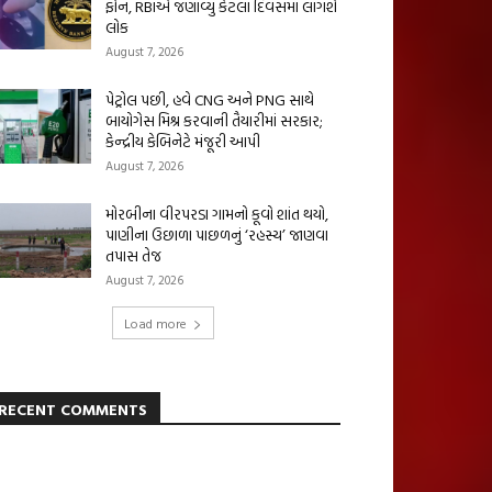
ફોન, RBIએ જણાવ્યું કેટલા દિવસમાં લાગશે
લોક
August 7, 2026
પેટ્રોલ પછી, હવે CNG અને PNG સાથે
બાયોગેસ મિશ્ર કરવાની તૈયારીમાં સરકાર;
કેન્દ્રીય કેબિનેટે મંજૂરી આપી
August 7, 2026
મોરબીના વીરપરડા ગામનો કૂવો શાંત થયો,
પાણીના ઉછાળા પાછળનું ‘રહસ્ય’ જાણવા
તપાસ તેજ
August 7, 2026
Load more
RECENT COMMENTS