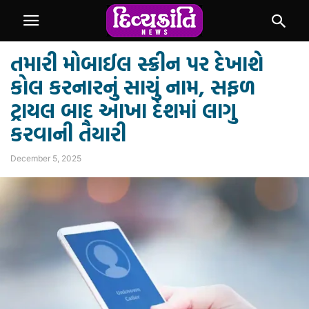
તમારી મોબાઈલ સ્ક્રીન પર દેખાશે
કોલ કરનારનું સાચું નામ, સફળ
ટ્રાયલ બાદ આખા દેશમાં લાગુ
કરવાની તૈયારી
December 5, 2025