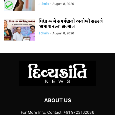
admin
-
August 8, 2026
વિદ્યા અને સમર્પણની અનોખી સફરને
‘સમાજ રત્ન’ સન્માન
admin
-
August 8, 2026
ABOUT US
For More Info. Contact: +91 9723162036