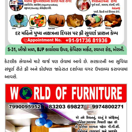
કેટલીક સેવાઓ માટે ચાર્જ પણ લેવામાં આવે છે. સરકારની આ સુવિધા
સંપૂર્ણ રીતે ફ્રી અને કોઈપણ જાહેરાત દર્શાવ્યા વગર ઉપલબ્ધ કરાવવામાં
આવશે.