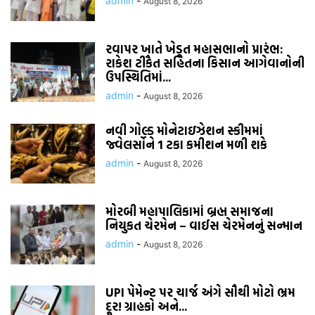
admin
-
August 8, 2026
રવાપર ખાતે ખેડૂત મહાસભાનો પ્રારંભ:
રાકેશ ટીકૈત સહિતના કિસાન આગેવાનોની
ઉપસ્થિતિમાં...
admin
-
August 8, 2026
નવી ગોલ્ડ મોનેટાઇઝેશન સ્કીમમાં
જ્વેલર્સોને 1 ટકા કમીશન મળી શકે
admin
-
August 8, 2026
મોરબી મહાપાલિકામાં બ્રહ્મ સમાજના
નિયુકત ચેરમેન – વાઈસ ચેરમેનનું સન્માન
admin
-
August 8, 2026
UPI પેમેન્ટ પર ચાર્જ અંગે સૌથી મોટો ભ્રમ
દૂર! ગ્રાહકો અને...