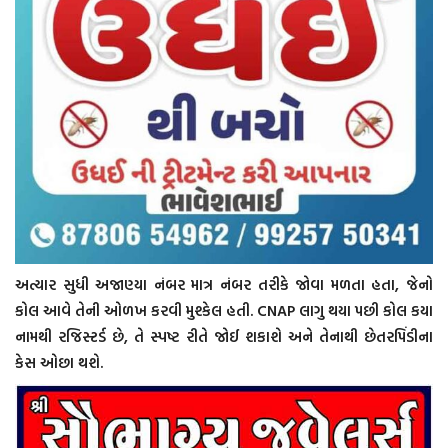
અત્યાર સુધી અજાણ્યા નંબર માત્ર નંબર તરીકે જોવા મળતા હતા, જેનો
કોલ આવે તેની ઓળખ કરવી મુશ્કેલ હતી. CNAP લાગુ થયા પછી કોલ કયા
નામથી રજિસ્ટર્ડ છે, તે સ્પષ્ટ રીતે જોઈ શકાશે અને તેનાથી છેતરપિંડીના
કેસ ઓછા થશે.