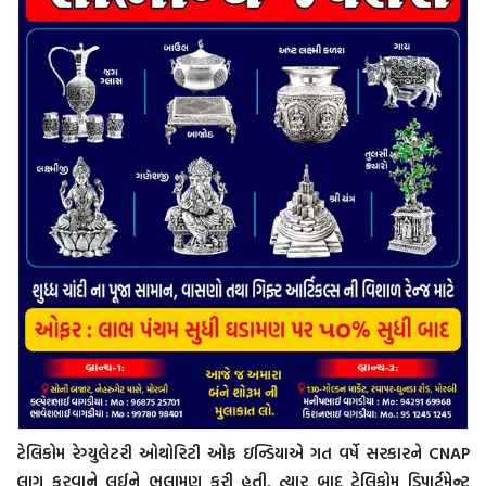
ટેલિકોમ રેગ્યુલેટરી ઓથોરિટી ઓફ ઇન્ડિયાએ ગત વર્ષે સરકારને CNAP
લાગુ કરવાને લઈને ભલામણ કરી હતી. ત્યાર બાદ ટેલિકોમ ડિપાર્ટમેન્ટ