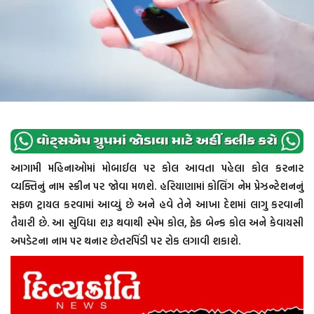
આગામી મહિનાઓમાં મોબાઈલ પર કોલ આવતા પહેલા કોલ કરનાર
વ્યક્તિનું નામ સ્ક્રીન પર જોવા મળશે. હરિયાણામાં કોલિંગ નેમ પ્રેઝન્ટેશનનું
સફળ ટ્રાયલ કરવામાં આવ્યું છે અને હવે તેને આખા દેશમાં લાગુ કરવાની
તૈયારી છે. આ સુવિધા શરૂ થવાથી સ્પેમ કોલ, ફેક બેન્ક કોલ અને કેવાયસી
અપડેટના નામ પર થનાર છેતરપિંડી પર રોક લગાવી શકાશે.