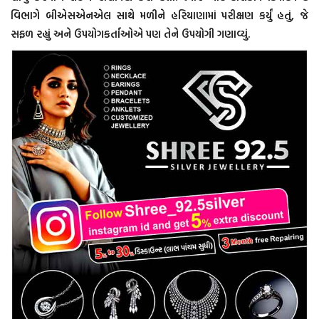
વિભાગે બીએસએનએલ સાથે મળીને હરિયાણામાં પરીક્ષણ કર્યું હતું, જે
સફળ રહ્યું અને ઉપયોગકર્તાઓએ પણ તેને ઉપયોગી ગણાવ્યું.