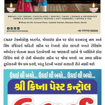
CNAP ટેક્નોલોજી અંતર્ગત, મોબાઈલ ફોન પર કોલ કરનારનું નામ અને
સિમ રજિસ્ટર્ડ માહિતી સ્ક્રીન પર દેખાશે. કોલ લાગતી વખતે ટેલિકોમ
ઓપરેટર પોતાના ગ્રાહક ડેટાબેઝથી આ જાણકારી લઈને જે વ્યક્તિને કોલ
રિસિવ થયો છે તેની મોબાઈલ સ્ક્રીન પર જોવા મળશે. આ સમગ્ર પ્રક્રિયા
ટ્રુકોલરની જેમ કામ કરશે, પરંતુ ડેટાની ખરાઈ સરકારી રીતે નક્કી થશે.