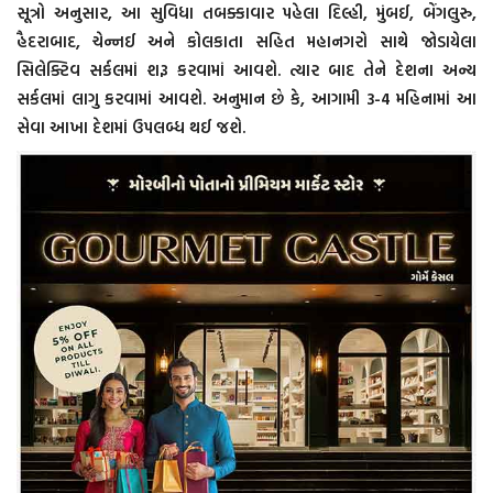
સૂત્રો અનુસાર, આ સુવિધા તબક્કાવાર પહેલા દિલ્હી, મુંબઈ, બેંગલુરુ,
હૈદરાબાદ, ચેન્નઈ અને કોલકાતા સહિત મહાનગરો સાથે જોડાયેલા
સિલેક્ટિવ સર્કલમાં શરૂ કરવામાં આવશે. ત્યાર બાદ તેને દેશના અન્ય
સર્કલમાં લાગુ કરવામાં આવશે. અનુમાન છે કે, આગામી 3-4 મહિનામાં આ
સેવા આખા દેશમાં ઉપલબ્ધ થઈ જશે.