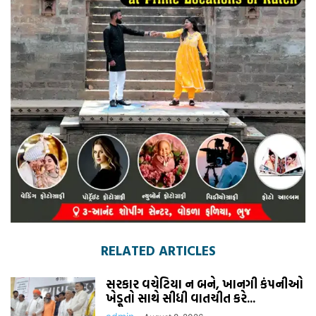
RELATED ARTICLES
સરકાર વચેટિયા ન બને, ખાનગી કંપનીઓ
ખેડૂતો સાથે સીધી વાતચીત કરે...