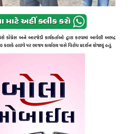
 વિશે કોંગ્રેસ અને આરજેડી કાર્યકર્તાઓ દ્વારા કરવામાં આવેલી અભદ્ર
30 કલાકે હાઇવે પર ભાજપ કાર્યાલય પાસે વિરોધ પ્રદર્શન યોજાયું હતું.