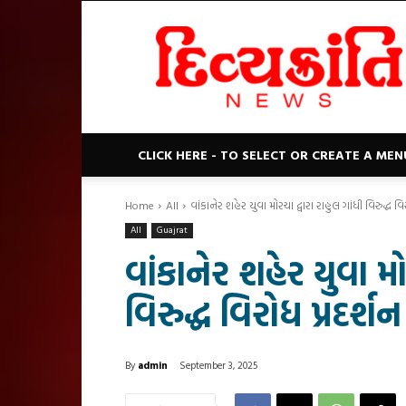
Divyakranti
News
CLICK HERE - TO SELECT OR CREATE A MEN
Home
All
વાંકાનેર શહેર યુવા મોરચા દ્વારા રાહુલ ગાંધી વિરુદ્ધ વિ
All
Guajrat
વાંકાનેર શહેર યુવા મો
વિરુદ્ધ વિરોધ પ્રદર્શન
By
admin
September 3, 2025