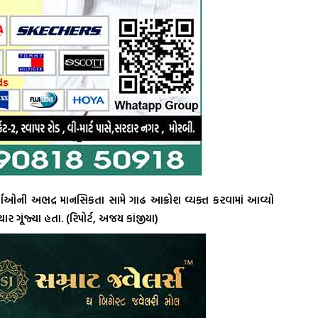
કર્તાઓની અભદ્ર માનસિકતા સામે ગાઢ આક્રોશ વ્યક્ત કરવામાં આવ્યો
ચાર ગૂંજ્યા હતા. (રિપોર્ટ, અજય કાંજીયા)