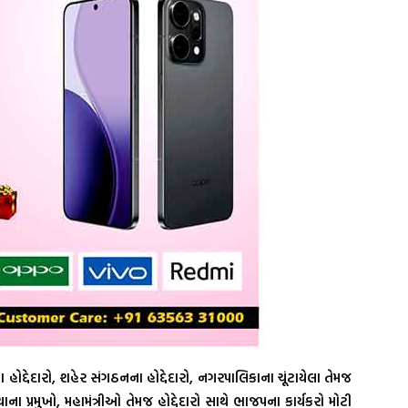
ના હોદ્દેદારો, શહેર સંગઠનના હોદ્દેદારો, નગરપાલિકાના ચૂંટાયેલા તેમજ
ા પ્રમુખો, મહામંત્રીઓ તેમજ હોદ્દેદારો સાથે ભાજપના કાર્યકરો મોટી