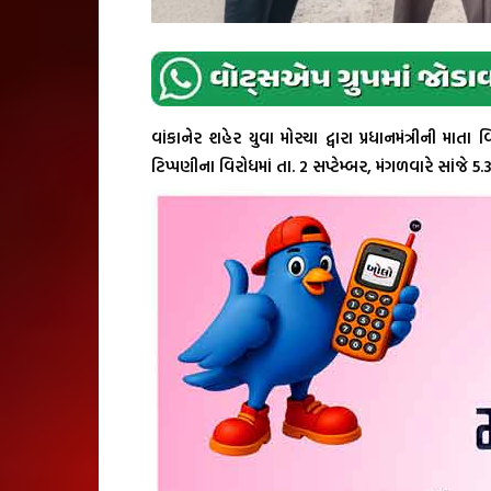
વાંકાનેર શહેર યુવા મોરચા દ્વારા પ્રધાનમંત્રીની માતા
ટિપ્પણીના વિરોધમાં તા. 2 સપ્ટેમ્બર, મંગળવારે સાંજે 5.