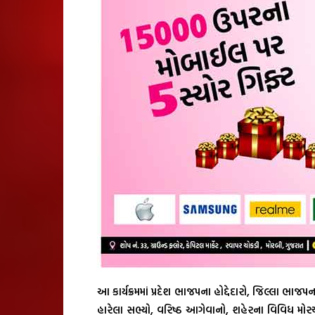
આ કાર્યક્રમમાં પ્રદેશ ભાજપના હોદ્દેદારો, જિલ્લા ભાજપ
હારેલા સભ્યો, વરિષ્ઠ આગેવાનો, શહેરના વિવિધ મોરચાન