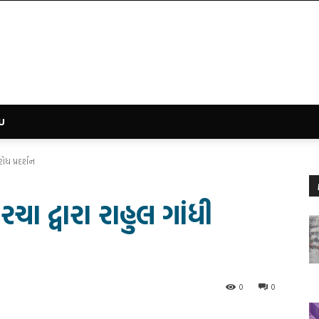
U
રોધ પ્રદર્શન
રચા દ્વારા રાહુલ ગાંધી
0
0