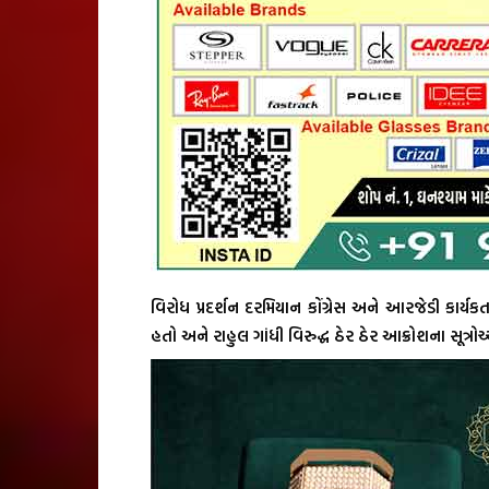
વિરોધ પ્રદર્શન દરમિયાન કોંગ્રેસ અને આરજેડી કાર્ય
હતો અને રાહુલ ગાંધી વિરુદ્ધ ઠેર ઠેર આક્રોશના સૂત્રોચ્