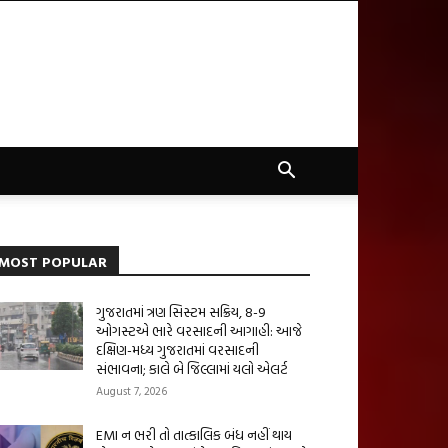
MOST POPULAR
ગુજરાતમાં ત્રણ સિસ્ટમ સક્રિય, 8-9
ઓગસ્ટએ ભારે વરસાદની આગાહી: આજે
દક્ષિણ-મધ્ય ગુજરાતમાં વરસાદની
સંભાવના; કાલે બે જિલ્લામાં યલો એલર્ટ
August 7, 2026
EMI ન ભરી તો તાત્કાલિક બંધ નહીં થાય