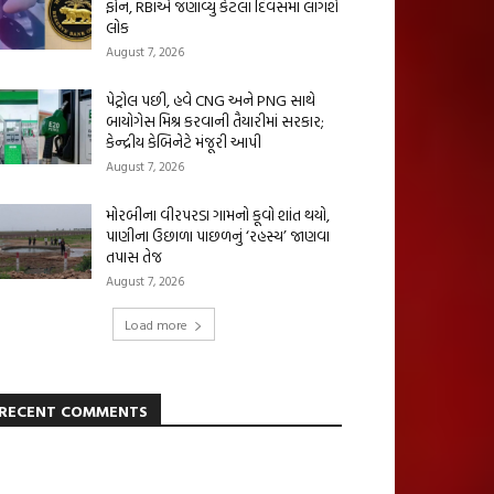
ફોન, RBIએ જણાવ્યું કેટલા દિવસમાં લાગશે
લોક
August 7, 2026
પેટ્રોલ પછી, હવે CNG અને PNG સાથે
બાયોગેસ મિશ્ર કરવાની તૈયારીમાં સરકાર;
કેન્દ્રીય કેબિનેટે મંજૂરી આપી
August 7, 2026
મોરબીના વીરપરડા ગામનો કૂવો શાંત થયો,
પાણીના ઉછાળા પાછળનું ‘રહસ્ય’ જાણવા
તપાસ તેજ
August 7, 2026
Load more
RECENT COMMENTS