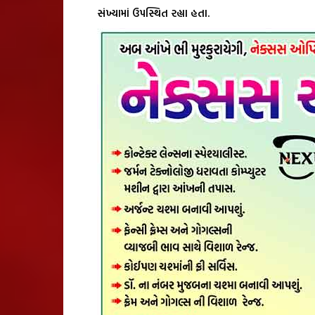
સંખ્યામાં ઉપસ્થિત રહ્યા હતા.