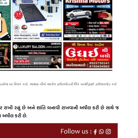
જની ઇમેજ પર ક્લિક કરો. અથવા નીચે આપેલ ડાઉનલોડની લિંક પરથી pdf ડાઉલનલોડ કરો
 નજર રાખી રહ્યું છે અને શાંતિ બનાવી રાખવાની અપીલ કરી છે સાથે જ
વા અપીલ કરી છે.