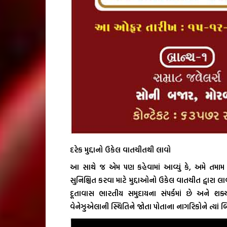
દરેક મુદ્દાનો ઉકેલ વાતચીતથી લાવો
આ સાથે જ એમ પણ કહેવામાં આવ્યું કે, અમે તમામ 
સુનિશ્ચિત કરવા માટે મુદ્દાઓનો ઉકેલ વાતચીત દ્વારા લ
દૂતાવાસ ભારતીય સમુદાયના સંપર્કમાં છે અને શક્ય
વેનેઝુએલાની સ્થિતિને જોતા પોતાના નાગરિકોને ત્યા