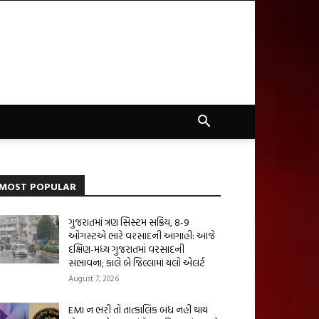
MOST POPULAR
ગુજરાતમાં ત્રણ સિસ્ટમ સક્રિય, 8-9
ઓગસ્ટએ ભારે વરસાદની આગાહી: આજે
દક્ષિણ-મધ્ય ગુજરાતમાં વરસાદની
સંભાવના; કાલે બે જિલ્લામાં યલો એલર્ટ
August 7, 2026
EMI ન ભરી તો તાત્કાલિક બંધ નહીં થાય