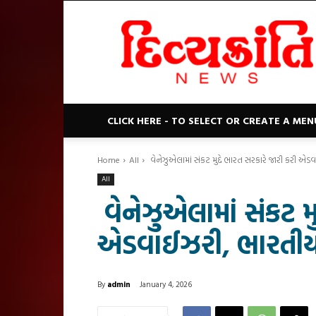
Divyakranti
News
CLICK HERE - TO SELECT OR CREATE A MEN
Home
All
વેનેઝુએલામાં સંકટ મુદ્દે ભારત સરકારે જારી કરી એ
All
વેનેઝુએલામાં સંકટ મુ
એડવાઈઝરી, ભારતીયો
By
admin
January 4, 2026