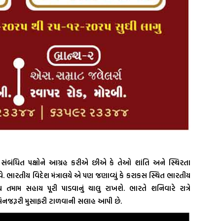
સંબંધિત પક્ષોને આગ્રહ કરીએ છીએ કે તેઓ શાંતિ અને સ્થિરતા
ાવે. ભારતીય વિદેશ મંત્રાલયે એ પણ જણાવ્યું કે કરાકસ સ્થિત ભારતીય
 તમામ સહાય પૂરી પાડવાનું ચાલુ રાખશે. ભારતે શનિવારે રાત્રે
ં બિનજરૂરી મુસાફરી ટાળવાની સલાહ આપી છે.