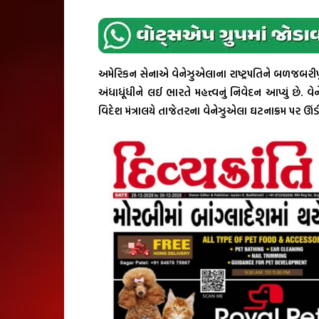
અમેરિકન સેનાએ વેનેઝુએલાના રાષ્ટ્રપતિને બળજબરીપૂર્
અંધાધૂંધીને લઈ ભારતે મહત્ત્વનું નિવેદન આપ્યું છે. વ
વિદેશ મંત્રાલયે તાજેતરના વેનેઝુએલા ઘટનાક્રમ પર ઊંડી 