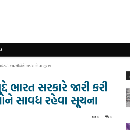
U
ડવાઈઝરી, ભારતીયોને સાવધ રહેવા સૂચના
દ્દે ભારત સરકારે જારી કરી
ને સાવધ રહેવા સૂચના
0
0