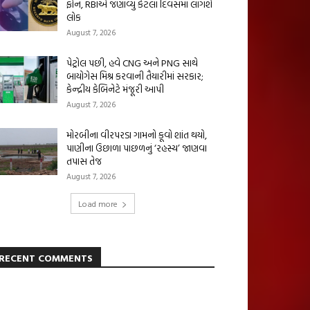
ફોન, RBIએ જણાવ્યું કેટલા દિવસમાં લાગશે
લોક
August 7, 2026
પેટ્રોલ પછી, હવે CNG અને PNG સાથે
બાયોગેસ મિશ્ર કરવાની તૈયારીમાં સરકાર;
કેન્દ્રીય કેબિનેટે મંજૂરી આપી
August 7, 2026
મોરબીના વીરપરડા ગામનો કૂવો શાંત થયો,
પાણીના ઉછાળા પાછળનું ‘રહસ્ય’ જાણવા
તપાસ તેજ
August 7, 2026
Load more
RECENT COMMENTS