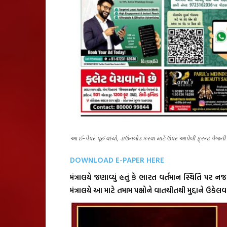
આ ઈ-પેપર પૂરું વાંચો, ડાઉનલોડ કરવા માટે ઉપર આપેલી ફ્રન્ટ પે
DOWNLOAD E-PAPER HERE
મંત્રાલયે જણાવ્યું હતું કે ભારત વર્તમાન સ્થિતિ પર
મંત્રાલયે આ માટે તમામ પક્ષોને વાતચીતથી મુદ્દાને ઉકેલ