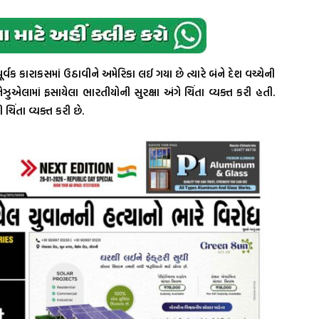
વક કારાકસમાં ઉઠાવીને અમેરિકા લઈ ગયા છે ત્યારે બંને દેશ વચ્ચેની
ેનેઝુએલામાં ફસાયેલા ભારતીયોની સુરક્ષા અંગે ચિંતા વ્યક્ત કરી હતી.
ચિંતા વ્યક્ત કરી છે.