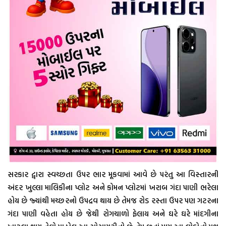
સરકાર દ્વારા સ્વચ્છતા ઉપર ભાર મૂકવામાં આવે છે પરંતુ આ વિસ્તારની
અંદર ખુલ્લા માલિકીના પ્લોટ અને કોમન પ્લોટમાં ખરાબ ગંદા પાણી ભરેલા
હોય છે જ્યાંથી મચ્છરનો ઉપદ્રવ થાય છે તેમજ રોડ રસ્તા ઉપર પણ ગટરના
ગંદા પાણી વહેતા હોય છે જેથી રોગચાળો ફેલાય અને ઘરે ઘરે માંદગીના