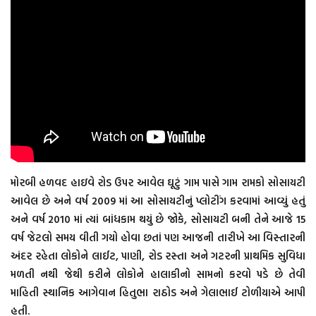
મોરબી હળવદ હાઇવે રોડ ઉપર આવેલ ઘૂટું ગામ પાસે ગામ રામકો સોસાયટી
આવેલ છે અને વર્ષ 2009 માં આ સોસાયટીનું પ્લોટીંગ કરવામાં આવ્યું હતું
અને વર્ષ 2010 માં ત્યાં બાંધકામ થયું છે જોકે, સોસાયટી બની તેને આજે 15
વર્ષ જેટલો સમય વીતી ગયો હોવા છતાં પણ આજની તારીખે આ વિસ્તારની
અંદર રહેતા લોકોને લાઈટ, પાણી, રોડ રસ્તા અને ગટરની પ્રાથમિક સુવિધા
મળતી નથી જેથી કરીને લોકોને હાલાકીનો સામનો કરવો પડે છે તેવી
માહિતી સ્થાનિક આગેવાન હિતુભા રાઠોડ અને ગેલાભાઈ ટોળીયાએ આપી
હતી.