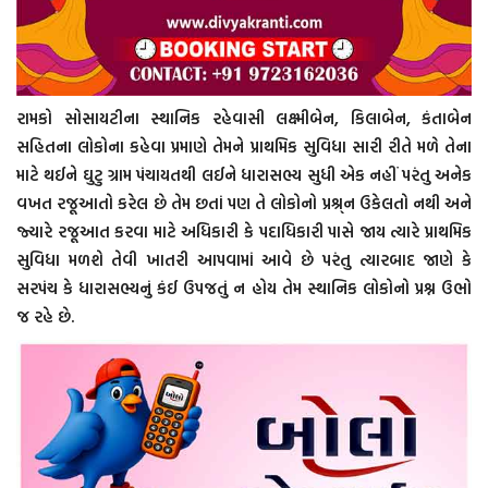
રામકો સોસાયટીના સ્થાનિક રહેવાસી લક્ષ્મીબેન, કિલાબેન, કંતાબેન
સહિતના લોકોના કહેવા પ્રમાણે તેમને પ્રાથમિક સુવિધા સારી રીતે મળે તેના
માટે થઈને ઘુટુ ગ્રામ પંચાયતથી લઈને ધારાસભ્ય સુધી એક નહીં પરંતુ અનેક
વખત રજૂઆતો કરેલ છે તેમ છતાં પણ તે લોકોનો પ્રશ્ર્ન ઉકેલતો નથી અને
જ્યારે રજૂઆત કરવા માટે અધિકારી કે પદાધિકારી પાસે જાય ત્યારે પ્રાથમિક
સુવિધા મળશે તેવી ખાતરી આપવામાં આવે છે પરંતુ ત્યારબાદ જાણે કે
સરપંચ કે ધારાસભ્યનું કંઈ ઉપજતું ન હોય તેમ સ્થાનિક લોકોનો પ્રશ્ન ઉભો
જ રહે છે.