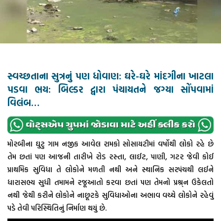
સ્વચ્છતાના સુત્રનું પણ ધોવાણ: ઘરે-ઘરે માંદગીના ખાટલા
પડવા ભય: બિલ્ડર દ્વારા પંચાયતને જગ્યા સોંપવામાં
વિલંબ…
મોરબીના ઘુટુ ગામ નજીક આવેલ રામકો સોસાયટીમાં વર્ષોથી લોકો રહે છે
તેમ છતાં પણ આજની તારીખે રોડ રસ્તા, લાઈટ, પાણી, ગટર જેવી કોઈ
પ્રાથમિક સુવિધા તે લોકોને મળતી નથી અને સ્થાનિક સરપંચથી લઈને
ધારાસભ્ય સુધી તમામને રજૂઆતો કરવા છતાં પણ તેમનો પ્રશ્ર્ન ઉકેલતો
નથી જેથી કરીને લોકોને નાછૂટકે સુવિધાઓના અભાવ વચ્ચે લોકોને રહેવું
પડે તેવી પરિસ્થિતિનું નિર્માણ થયું છે.