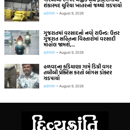
શંકાસ્પદ યુરિયા ખાતરનો જથ્થો ઝડપાયો
admin
-
August 9, 2026
ગુજરાતમાં વરસાદનો નવો રાઉન્ડ: ઉત્તર
ગુજરાત સહિતના વિસ્તારોમાં વરસાદી
માહોલ જામશે,...
admin
-
August 9, 2026
હળવદના કડિયાણા ગામે ડિગ્રી વગર
તબીબી પ્રેક્ટિસ કરતો બોગસ ડોક્ટર
ઝડપાયો
admin
-
August 9, 2026