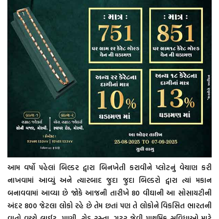
આમ વર્ષો પહેલાં બિલ્ડર દ્વારા બિનખેતી કરાવીને પ્લોટનું વેચાણ કરી
નાખવામાં આવ્યું અને ત્યારબાદ જુદા જુદા બિલ્ડરો દ્વારા ત્યાં મકાન
બનાવવામાં આવ્યા છે જોકે આજની તારીખે 80 વીઘાની આ સોસાયટીની
અંદર 800 જેટલા લોકો રહે છે તેમ છતાં પણ તે લોકોને વિકસિત ભારતની
વાતો વચ્ચે લાઈટ, પાણી, રોડ રસ્તા, ગટર જેવી પ્રાથમિક સુવિધાઓ માટે