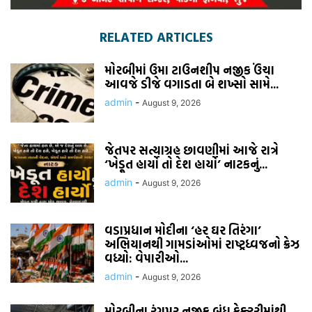
RELATED ARTICLES
મોરબીમાં ઉમા ટાઉનશીપ નજીક ઉંચા
આવજે ડીજે વગાડતા બે શખ્સો સામે...
admin
-
August 9, 2026
જેતપર સત્યાગ્રહ છાવણીમાં આજે રાત્રે
‘ખેડૂત હાર્યો તો દેશ હાર્યો’ નાટકનું...
admin
-
August 9, 2026
વડાપ્રધાન મોદીના ‘હર ઘર તિરંગા’
અભિયાનથી ગામડાંઓમાં રાષ્ટ્રધ્વજનો ક્રેઝ
વધ્યો: વેપારીઓ...
admin
-
August 9, 2026
મોરબીના રંગપર નજીક બંધ ફેક્ટરીમાંથી