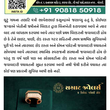
ઘૂટું ગામના તલાટિ મંત્રી ભાવેશભાઈ કસૂન્દ્રાએ જણાવ્યુ હતું કે, કોઈપણ
જગ્યાએ ખેતીની જમીનને બિલ્ડર દ્વારા બિનખેતી કરાવવામાં આવે ને ત્યાર
બાદ ત્યાં બાંધકામ કરવામાં આવે ત્યાર પછી પ્રથમ બિલ્ડરની જવાબદારી હોય
છે કે તેને લાઇટ, પાણી, રોડ રસ્તા ગટર સહિતની તમામ પ્રાથમિક સુવિધાઓ
પૂરી પડે અને ત્યારબાદ રોડ રસ્તા અને કોમન પ્લોટની જવાબદારી પંચાયતને
સોંપવામાં આવે ત્યારબાદ સ્થાનિક સ્વરાજની સંસ્થાની જવાબદારી હોય છે
પરંતુ 15 વર્ષ પછી પણ આ સોસાયટીના રોડ રસ્તા અને કોમન પ્લોટની
જવાબદારી પંચાયતની સુપ્રત કરવામાં આવી નથી જેથી કરીને પંચાયત ત્યાં
કોઈ પણ પ્રકારની સુવિધા આપી શકે નહીં.