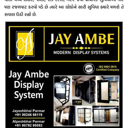
પણ રજળપાટ કરવો પડે છે ત્યારે આ લોકોને સારી સુવિધા ક્યારે મળશે તે
સવાલ ઉઠી રહ્યો છે.