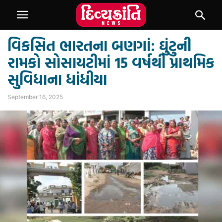
વિકસિત ભારતના બણગાં: ઘુંટુની
રામકો સોસાયટીમાં 15 વર્ષથી પ્રાથમિક
સુવિધાના ધાંધીયા
September 16, 2025