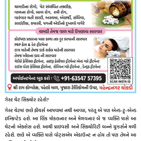
ગેસ્ટ ચેટ સિક્યોર રહેશે?
ગેસ્ટ ચેટમાં ભલે ફીચર્સ આપવામાં નથી આવ્યા, પરંતુ એ પણ એન્ડ-ટૂ-એન્ડ
ઇન્ક્રિપ્ટેડ હશે. આ લિંક મોકલનાર અને મેળવનાર બે જ વ્યક્તિ પાસે આ
ચેટનો એક્સેસ હશે. આથી પ્રાઇવસી અને સિક્યોરિટી બન્ને યુઝર્સને મળી
રહેશે. ભલે એ વ્યક્તિ પાસે વોટ્સએપ એકાઉન્ટ ન હોય તો પણ તેમને આ