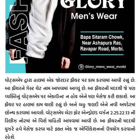
વોટ્સએપ દ્વારા હાલમાં એક જોરદાર ફીચર પર કામ કરવામાં આવી રહ્યું છે.
આ ફીચરને ગેસ્ટ ચેટ નામ આપવામાં આવ્યું છે. આ ફીચરની મદદથી જે પણ
વ્યક્તિનું વોટ્સએપ પર એકાઉન્ટ ન હોય એને પણ મેસેજ કરી શકાશે. આ
ફીચર પર હાલમાં કામ ચાલી રહ્યું છે અને બહુ જલદી એને નવી અપડેટમાં
લોન્ચ કરવામાં આવશે. વોટ્સએપ બેટા ફોર એન્ડ્રોઇડ વર્ઝન 2.25.22.13 ની
રિલીઝ નોટમાં એ વિશે માહિતી આપવામાં આવી છે. આ ફીચરની મદદથી
યુઝરે હવે મેસેજ કરવા માટે ફક્ત એક જ એપ્લિકેશનનો ઉપયોગ કરવાનો
રહેશે.