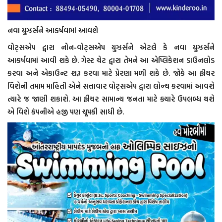
નવા યુઝર્સને આકર્ષવામાં આવશે
વોટ્સએપ દ્વારા નોન-વોટ્સએપ યુઝર્સને એટલે કે નવા યુઝર્સને
આકર્ષવામાં આવી શકે છે. ગેસ્ટ ચેટ દ્વારા તેમને આ એપ્લિકેશન ડાઉનલોડ
કરવા અને એકાઉન્ટ શરૂ કરવા માટે પ્રેરણા મળી શકે છે. જોકે આ ફીચર
વિશેની તમામ માહિતી એને સત્તાવાર વોટ્સએપ દ્વારા લોન્ચ કરવામાં આવશે
ત્યારે જ જાણી શકાશે. આ ફીચર સામાન્ય જનતા માટે ક્યારે ઉપલબ્ધ થશે
એ વિશે કંપનીએ હજી પણ ચૂપકી સાધી છે.