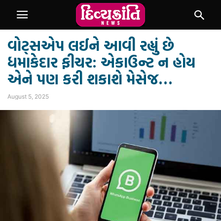
વોટ્સએપ લઈને આવી રહ્યું છે
ધમાકેદાર ફીચર: એકાઉન્ટ ન હોય
એને પણ કરી શકાશે મેસેજ…
August 5, 2025