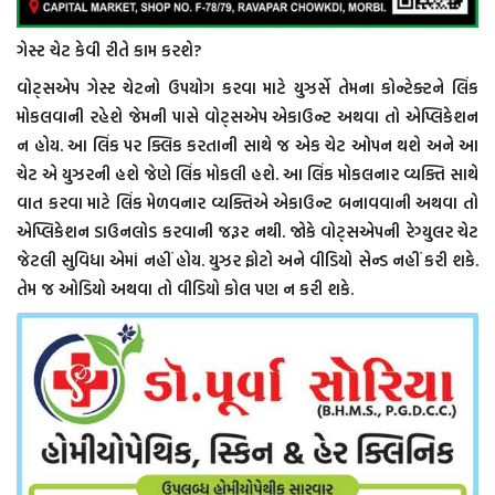
ગેસ્ટ ચેટ કેવી રીતે કામ કરશે?
વોટ્સએપ ગેસ્ટ ચેટનો ઉપયોગ કરવા માટે યુઝર્સે તેમના કોન્ટેક્ટને લિંક
મોકલવાની રહેશે જેમની પાસે વોટ્સએપ એકાઉન્ટ અથવા તો એપ્લિકેશન
ન હોય. આ લિંક પર ક્લિક કરતાની સાથે જ એક ચેટ ઓપન થશે અને આ
ચેટ એ યુઝરની હશે જેણે લિંક મોકલી હશે. આ લિંક મોકલનાર વ્યક્તિ સાથે
વાત કરવા માટે લિંક મેળવનાર વ્યક્તિએ એકાઉન્ટ બનાવવાની અથવા તો
એપ્લિકેશન ડાઉનલોડ કરવાની જરૂર નથી. જોકે વોટ્સએપની રેગ્યુલર ચેટ
જેટલી સુવિધા એમાં નહીં હોય. યુઝર ફોટો અને વીડિયો સેન્ડ નહીં કરી શકે.
તેમ જ ઓડિયો અથવા તો વીડિયો કોલ પણ ન કરી શકે.