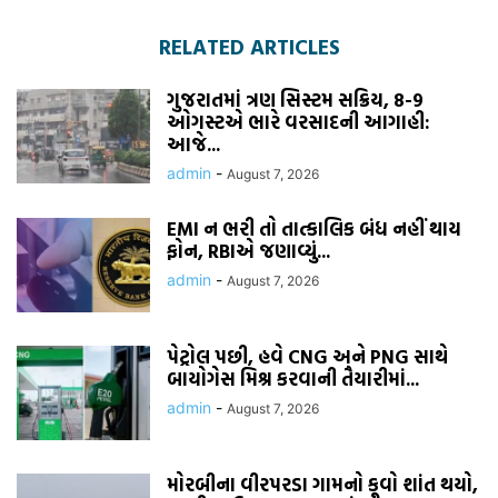
RELATED ARTICLES
ગુજરાતમાં ત્રણ સિસ્ટમ સક્રિય, 8-9
ઓગસ્ટએ ભારે વરસાદની આગાહી:
આજે...
admin
-
August 7, 2026
EMI ન ભરી તો તાત્કાલિક બંધ નહીં થાય
ફોન, RBIએ જણાવ્યું...
admin
-
August 7, 2026
પેટ્રોલ પછી, હવે CNG અને PNG સાથે
બાયોગેસ મિશ્ર કરવાની તૈયારીમાં...
admin
-
August 7, 2026
મોરબીના વીરપરડા ગામનો કૂવો શાંત થયો,