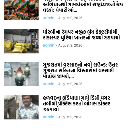
અભિયાનથી ગામડાંઓમાં રાષ્ટ્રધ્વજનો ક્રેઝ
વધ્યો: વેપારીઓ...
admin
-
August 9, 2026
મોરબીના રંગપર નજીક બંધ ફેક્ટરીમાંથી
શંકાસ્પદ યુરિયા ખાતરનો જથ્થો ઝડપાયો
admin
-
August 9, 2026
ગુજરાતમાં વરસાદનો નવો રાઉન્ડ: ઉત્તર
ગુજરાત સહિતના વિસ્તારોમાં વરસાદી
માહોલ જામશે,...
admin
-
August 9, 2026
હળવદના કડિયાણા ગામે ડિગ્રી વગર
તબીબી પ્રેક્ટિસ કરતો બોગસ ડોક્ટર
ઝડપાયો
admin
-
August 9, 2026