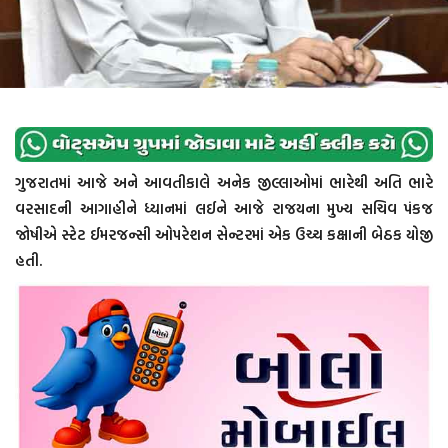
ગુજરાતમાં આજે અને આવતીકાલે અનેક જીલ્લાઓમાં ભારેથી અતિ ભારે
વરસાદની આગાહીને ધ્યાનમાં લઈને આજે રાજયના મુખ્ય સચિવ પંકજ
જોષીએ સ્ટેટ ઈમરજન્સી ઓપરેશન સેન્ટરમાં એક ઉચ્ચ કક્ષાની બેઠક યોજી
હતી.