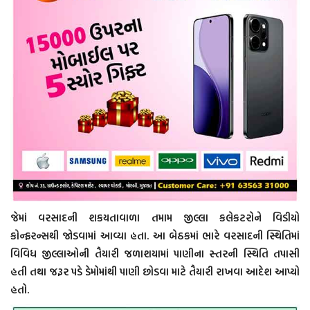
જેમાં વરસાદની શકયતાવાળા તમામ જીલ્લા કલેકટરોને વિડીયો
કોન્ફરન્સથી જોડવામાં આવ્યા હતા. આ બેઠકમાં ભારે વરસાદની સ્થિતિમાં
વિવિધ જીલ્લાઓની તૈયારી જળાશયામાં પાણીના સ્તરની સ્થિતિ તપાસી
હતી તથા જરૂર પડે ડેમોમાંથી પાણી છોડવા માટે તૈયારી રાખવા આદેશ આપ્યો
હતો.