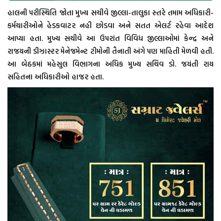
હાલની પરીસ્થિતિ જોતા મુખ્ય સચીવે જીલ્લા-તાલુકા સ્તરે તમામ અધિકારી-
કર્મચારીઓને હેડકવાટર નહી છોડવા અને સતત એલર્ટ રહેવા આદેશ
આપ્યા હતા. મુખ્ય સચીવે આ ઉપરાંત વિવિધ જીલ્લાઓમાં કેન્દ્ર અને
રાજયની ડીઝાસ્ટર મેનેજમેન્ટ ટીમોની તૈનાતી અંગે પણ માહિતી મેળવી હતી.
આ બેઠકમાં મહેસુલ વિભાગના અધિક મુખ્ય સચિવ ડો. જયંતી રાય
સહિતના અધિકારીઓ હાજર હતા.