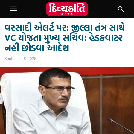
વરસાદી એલર્ટ પર: જીલ્લા તંત્ર સાથે
VC યોજતા મુખ્ય સચિવ: હેડકવાટર
નહી છોડવા આદેશ
September 6, 2025