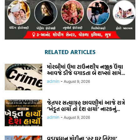
RELATED ARTICLES
મોરબીમાં ઉમા ટાઉનશીપ નજીક ઉંચા
આવજે ડીજે વગાડતા બે શખ્સો સામે...
admin
-
August 9, 2026
જેતપર સત્યાગ્રહ છાવણીમાં આજે રાત્રે
‘ખેડૂત હાર્યો તો દેશ હાર્યો’ નાટકનું...
admin
-
August 9, 2026
વડાપ્રધાન મોદીના ‘હર ઘર તિરંગા’